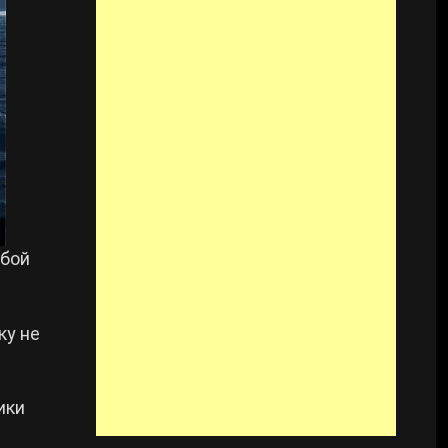
 бой
ку не
ики