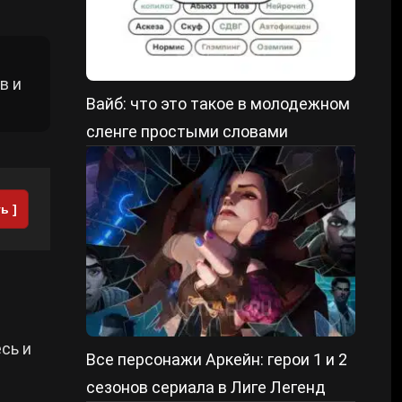
в и
Вайб: что это такое в молодежном
сленге простыми словами
ь ]
есь и
Все персонажи Аркейн: герои 1 и 2
сезонов сериала в Лиге Легенд