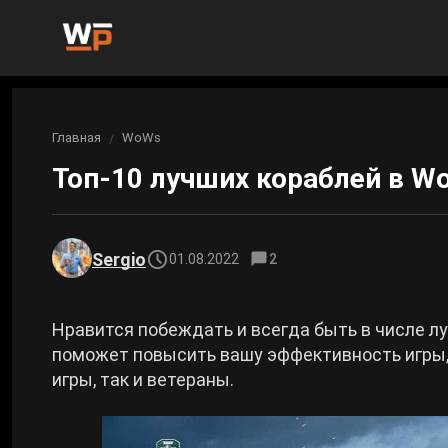
Новости
Главная
WoWs
Вы здесь:
Новости Genshin Impact
Игры
Топ-10 лучших кораблей в Wo
Genshin Impact
Билды
Новости Honkai: Star Rail
Билды Genshin Impact
Интересное
Honkai: Star Rail
Sergio
01.08.2022
2
Новости Zenless Zone Zero
Рейтинги
Билды Honkai: Star Rail
Neverness to Everness
Нравится побеждать и всегда быть в числе л
Аниме
поможет повысить вашу эффективность игры, 
Билды Zenless Zone Zero
игры, так и ветераны.
Gothic 1 Remake
Фильмы и сериалы
Билды Neverness to Everness
Arknights: Endfield