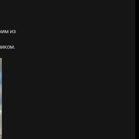
ним из
ником.