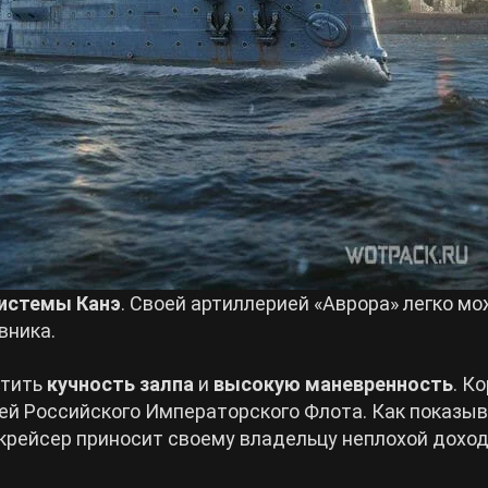
истемы Канэ
. Своей артиллерией «Аврора» легко м
вника.
етить
кучность залпа
и
высокую маневренность
. К
ией Российского Императорского Флота. Как показы
 крейсер приносит своему владельцу неплохой доход