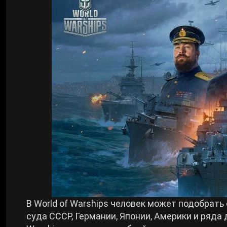
Билды Arknights: Endfield
Crimson Desert
Билды Wuthering Waves
Zenless Zone Zero
Билды Cyberpunk 2077
Kingdom Come: Deliverance 2
Билды Path of Exile 2
Path of Exile 2
Wuthering Waves
Roblox
В World of Warships человек может подобрать
суда СССР, Германии, Японии, Америки и ряда 
Hogwarts Legacy