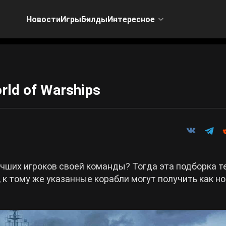
Новости
Игры
Билды
Интересное
rld of Warships
учших игроков своей команды? Тогда эта подборка т
к тому же указанные корабли могут получить как н