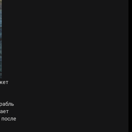
ожет
орабль
вает
 после