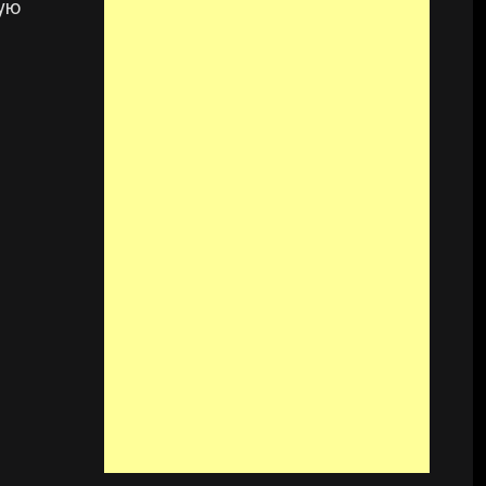
шую
и