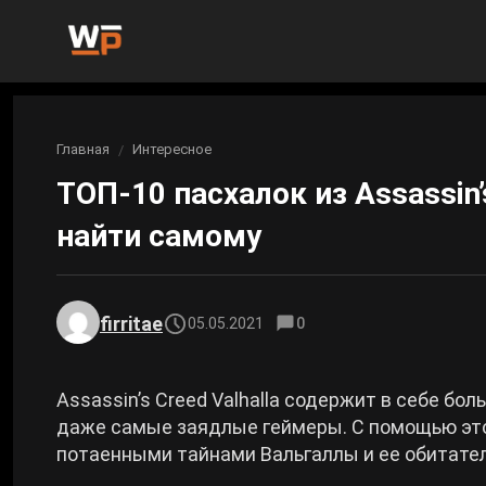
Новости
Главная
Интересное
Вы здесь:
Новости Genshin Impact
Игры
ТОП-10 пасхалок из Assassin’
Genshin Impact
Билды
найти самому
Новости Honkai: Star Rail
Билды Genshin Impact
Интересное
Honkai: Star Rail
Новости Zenless Zone Zero
Рейтинги
firritae
05.05.2021
0
Билды Honkai: Star Rail
Neverness to Everness
Аниме
Билды Zenless Zone Zero
Assassin’s Creed Valhalla содержит в себе бо
Gothic 1 Remake
даже самые заядлые геймеры. С помощью эт
Фильмы и сериалы
потаенными тайнами Вальгаллы и ее обитател
Билды Neverness to Everness
Arknights: Endfield