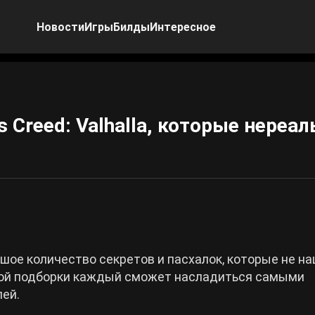
Новости
Игры
Билды
Интересное
s Creed: Valhalla, которые нереал
льшое количество секретов и пасхалок, которые не н
ой подборки каждый сможет насладиться самыми
ей.