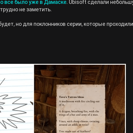
то все было уже в Дамаске
. Ubisoft сделали неболь
 трудно не заметить.
удет, но для поклонников серии, которые проходил