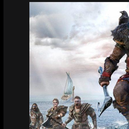
Билды Arknights: Endfield
Crimson Desert
Билды Wuthering Waves
Zenless Zone Zero
Билды Cyberpunk 2077
Kingdom Come: Deliverance 2
Билды Path of Exile 2
Path of Exile 2
Wuthering Waves
Roblox
Hogwarts Legacy