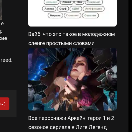
ые
ор
Вайб: что это такое в молодежном
кие
сленге простыми словами
reed.
ь ]
Все персонажи Аркейн: герои 1 и 2
сезонов сериала в Лиге Легенд