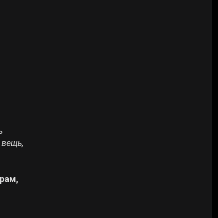
ь
 вещь,
рам,