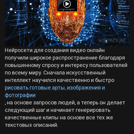
Билды Arknights: Endfield
Crimson Desert
Билды Wuthering Waves
Zenless Zone Zero
Билды Cyberpunk 2077
Нейросети для создания видео онлайн
Kingdom Come: Deliverance 2
получили широкое распространение благодаря
повышенному спросу и интересу пользователей
Билды Path of Exile 2
по всему миру. Сначала искусственный
Path of Exile 2
интеллект научился качественно и быстро
рисовать готовые арты, изображения и
Wuthering Waves
фотографии
, на основе запросов людей, а теперь он делает
следующий шаг и начинает генерировать
Roblox
качественные клипы на основе все тех же
текстовых описаний.
Hogwarts Legacy