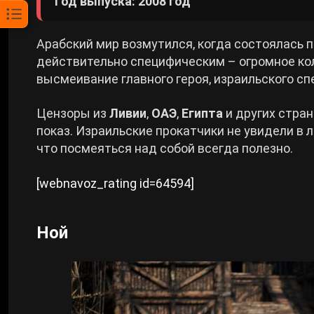
Год выпуска: 2008 год
Арабский мир возмутился, когда состоялась
действительно специфическим – огромное кол
высмеивание главного героя, израильского сп
Цензоры из
Ливии
,
ОАЭ
,
Египта
и других стран
показ. Израильские прокатчики не увидели в 
что посмеяться над собой всегда полезно.
[webnavoz_rating id=64594]
Ной