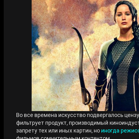
Билды Arknights: Endfield
Crimson Desert
Билды Wuthering Waves
Zenless Zone Zero
Билды Cyberpunk 2077
Kingdom Come: Deliverance 2
Билды Path of Exile 2
Path of Exile 2
Wuthering Waves
Roblox
Во все времена искусство подвергалось ценз
фильтрует продукт, производимый киноиндуст
запрету тех или иных картин, но
иногда режис
Hogwarts Legacy
фильмов сомнительным контентом.