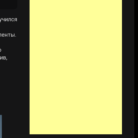
лучился
ленты.
о
ив,