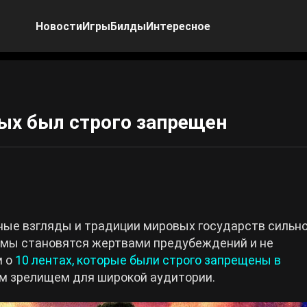
Новости
Игры
Билды
Интересное
ых был строго запрещен
зные взгляды и традиции мировых государств сильн
ьмы становятся жертвами предубеждений и не
м о
10 лентах, которые были строго запрещены в
ым зрелищем для широкой аудитории.