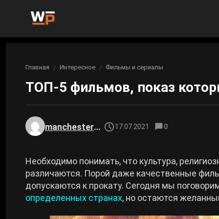
Новости
Главная
Интересное
Фильмы и сериалы
Вы здесь:
Новости Genshin Impact
Игры
ТОП-5 фильмов, показ котор
Genshin Impact
Билды
Новости Honkai: Star Rail
Билды Genshin Impact
Интересное
Honkai: Star Rail
manchester0000
17.07.2021
0
Новости Zenless Zone Zero
Рейтинги
Билды Honkai: Star Rail
Neverness to Everness
Необходимо понимать, что культура, религио
Аниме
различаются. Порой даже качественные фил
Билды Zenless Zone Zero
допускаются к прокату. Сегодня мы поговори
Gothic 1 Remake
определенных странах
, но остаются желанн
Фильмы и сериалы
Билды Neverness to Everness
Arknights: Endfield