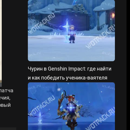
форме и уменьшенном состоянии
Чурин в Genshin Impact: где найти
и как победить ученика-ваятеля
патча
чия,
овый