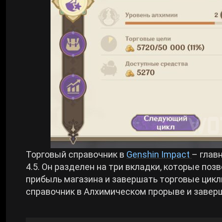
Билды Arknights: Endfield
Crimson Desert
Билды Wuthering Waves
Zenless Zone Zero
Билды Cyberpunk 2077
Kingdom Come: Deliverance 2
Билды Path of Exile 2
Path of Exile 2
Wuthering Waves
Торговый справочник в
Genshin Impact
– глав
4.5. Он разделен на три вкладки, которые поз
прибыль магазина и завершать торговые цикл
Roblox
справочник в Алхимическом прорыве и завер
Hogwarts Legacy