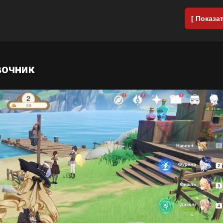
[ Показат
вочник