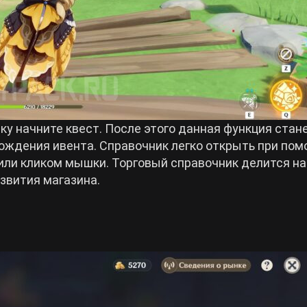
ку начните квест. После этого данная функция стан
хождения ивента. Справочник легко открыть при по
ли кликом мышки. Торговый справочник делится на
звития магазина.