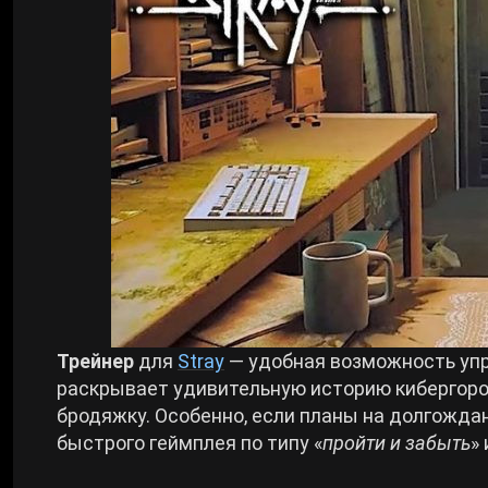
Билды Arknights: Endfield
Crimson Desert
Билды Wuthering Waves
Zenless Zone Zero
Билды Cyberpunk 2077
Kingdom Come: Deliverance 2
Билды Path of Exile 2
Path of Exile 2
Wuthering Waves
Трейнер
для
Stray
— удобная возможность упр
раскрывает удивительную историю кибергоро
Roblox
бродяжку. Особенно, если планы на долгождан
быстрого геймплея по типу «
пройти и забыть
»
Hogwarts Legacy