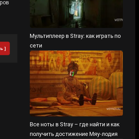
еров
Мультиплеер в Stray: как играть по
сети
ь ]
Все ноты в Stray – где найти и как
получить достижение Мяу-лодия