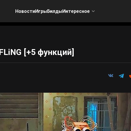
Новости
Игры
Билды
Интересное
 FLiNG [+5 функций]