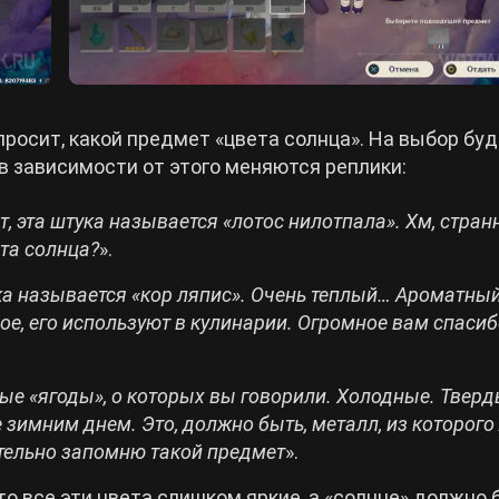
просит, какой предмет «цвета солнца». На выбор бу
в зависимости от этого меняются реплики:
т, эта штука называется «лотос нилотпала». Хм, стран
ета солнца?
».
ука называется «кор ляпис». Очень теплый… Ароматный
ое, его используют в кулинарии. Огромное вам спасибо
амые «ягоды», о которых вы говорили. Холодные. Тверд
е зимним днем. Это, должно быть, металл, из которог
ательно запомню такой предмет
».
о все эти цвета слишком яркие, а «солнце» должно 