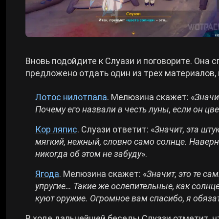
Вновь подойдите к Слуази и поговорите. Она с
предложено отдать один из трех материалов, 
Лотос нилотпала
. Мелюзина скажет: «
Значи
Почему его назвали в честь луны, если он цв
Кор ляпис
. Слуази ответит: «
Значит, эта шт
мягкий, нежный, словно само солнце. Наверн
никогда об этом не забуду
».
Ягода
. Мелюзина скажет: «
Значит, это те с
упругие… Такие же ослепительные, как солнц
куют оружие. Огромное вам спасибо, я обяз
В ходе дальнейшей беседы Слуази отметит, чт