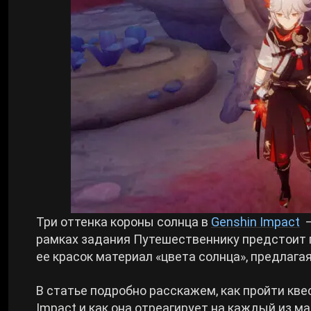
Билды Arknights: Endfield
Crimson Desert
Билды Wuthering Waves
Zenless Zone Zero
Билды Cyberpunk 2077
Kingdom Come: Deliverance 2
Билды Path of Exile 2
Path of Exile 2
Wuthering Waves
Три оттенка короны солнца в
Genshin Impact
–
рамках задания Путешественнику предстоит 
Roblox
ее красок материал «цвета солнца», предлаг
В статье подробно расскажем, как пройти квес
Hogwarts Legacy
Impact и как она отреагирует на каждый из м