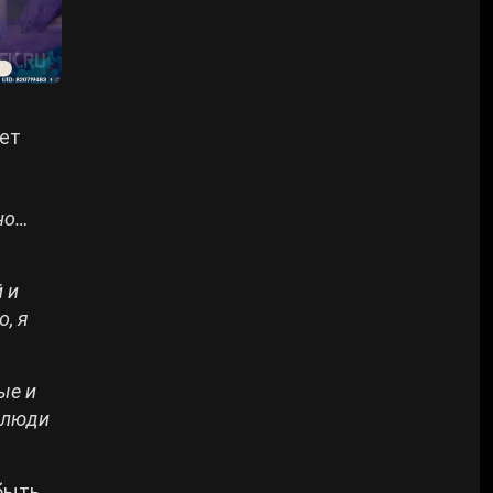
дет
но…
 и
, я
ые и
о люди
быть