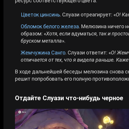
ресурс соответствующего цвета:
Цветок цинсинь
. Слуази отреагирует: «
О! Ка
Обломок белого железа
. Мелюзина ничего 
образом: «
Хотя, если вдуматься, так и прос
бруском металла
».
Жемчужина Санго
. Слуази ответит: «
О! Жемч
отличается от тех, что я видела раньше. Каже
В ходе дальнейшей беседы мелюзина снова ска
решит попробовать его полную противополож
Отдайте Слуази что-нибудь черное