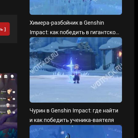
Химера-разбойник в Genshin
ь ]
Impact: как победить в гигантской
форме и уменьшенном состоянии
Чурин в Genshin Impact: где найти
и как победить ученика-ваятеля