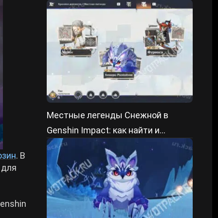
пройти
Местные легенды Снежной в
Genshin Impact: как найти и
победить
юзин
. В
 для
Genshin