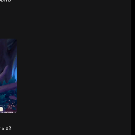
ть ей