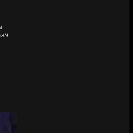
м
елым
а