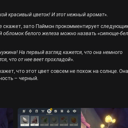
кой красивый цветок! И этот нежный аромат
».
не скажет, зато Паймон прокомментирует следующи
той обломок белого железа можно назвать «сияюще-б
ужина! На первый взгляд кажется, что она немного
тся, что от нее веет прохладой
».
жет, что этот цвет совсем не похож на солнце. Он
ность – черный.