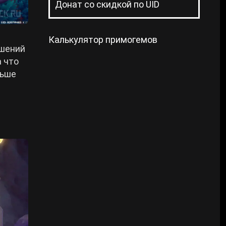
Донат со скидкой по UID
Калькулятор примогемов
ашений
а что
льше