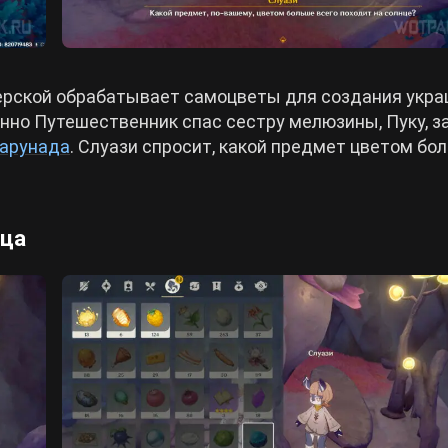
терской обрабатывает самоцветы для создания укр
енно Путешественник спас сестру мелюзины, Пуку, з
Варунада
. Слуази спросит, какой предмет цветом бо
нца