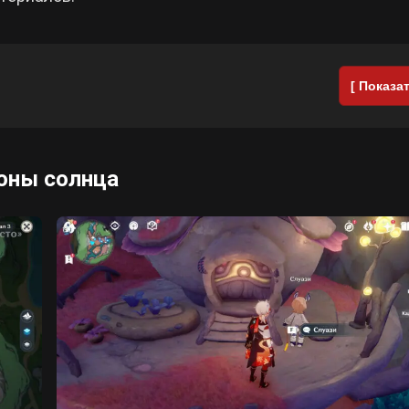
[ Показат
роны солнца