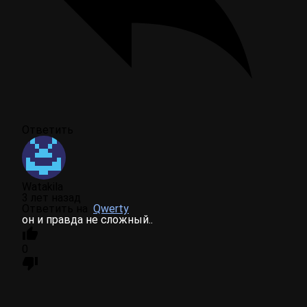
Ответить
Watakila
3 лет назад
Ответить на
Qwerty
он и правда не сложный..
0