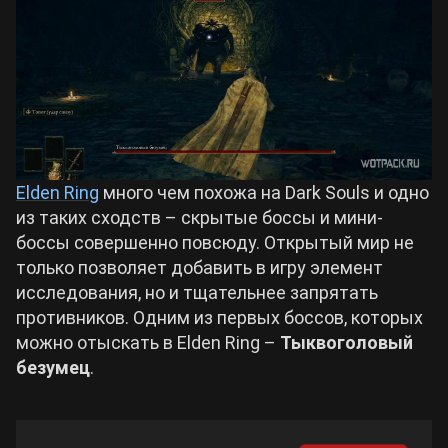
Билды Arknights: Endfield
Crimson Desert
Билды Wuthering Waves
Zenless Zone Zero
Билды Cyberpunk 2077
Kingdom Come: Deliverance 2
Elden Ring
много чем похожа на Dark Souls и одно
из таких сходств – скрытые боссы и мини-
Билды Path of Exile 2
боссы совершенно повсюду. Открытый мир не
Path of Exile 2
только позволяет добавить в игру элемент
исследования, но и тщательнее запрятать
Wuthering Waves
противников. Одним из первых боссов, которых
можно отыскать в Elden Ring –
Тыквоголовый
безумец
.
Roblox
Hogwarts Legacy