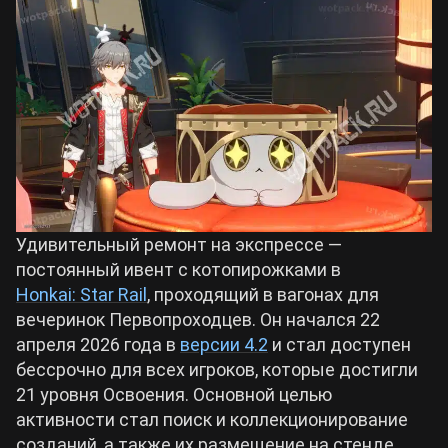
Билды Arknights: Endfield
Crimson Desert
Билды Wuthering Waves
Zenless Zone Zero
Билды Cyberpunk 2077
Kingdom Come: Deliverance 2
Билды Path of Exile 2
Удивительный ремонт на экспрессе —
Path of Exile 2
постоянный ивент с котопирожками в
Honkai: Star Rail
, проходящий в вагонах для
Wuthering Waves
вечеринок Первопроходцев. Он начался 22
апреля 2026 года в
версии 4.2
и стал доступен
Roblox
бессрочно для всех игроков, которые достигли
21 уровня Освоения. Основной целью
активности стал поиск и коллекционирование
Hogwarts Legacy
созданий, а также их размещение на стенде.