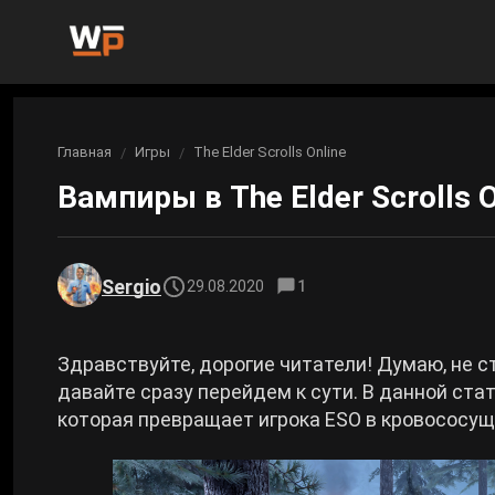
Новости
Главная
Игры
The Elder Scrolls Online
Вы здесь:
Новости Genshin Impact
Игры
Вампиры в The Elder Scrolls O
Genshin Impact
Билды
Новости Honkai: Star Rail
Билды Genshin Impact
Интересное
Honkai: Star Rail
Sergio
29.08.2020
1
Новости Zenless Zone Zero
Рейтинги
Билды Honkai: Star Rail
Neverness to Everness
Здравствуйте, дорогие читатели! Думаю, не с
Аниме
давайте сразу перейдем к сути. В данной ст
Билды Zenless Zone Zero
которая превращает игрока ESO в кровососущ
Gothic 1 Remake
Фильмы и сериалы
Билды Neverness to Everness
Arknights: Endfield