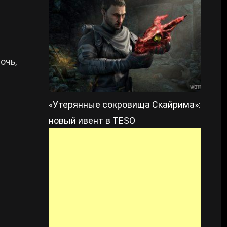
очь,
«Утерянные сокровища Скайрима»:
новый ивент в TESO