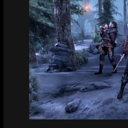
Билды Arknights: Endfield
Crimson Desert
Билды Wuthering Waves
Zenless Zone Zero
Билды Cyberpunk 2077
Kingdom Come: Deliverance 2
Билды Path of Exile 2
Path of Exile 2
Wuthering Waves
Roblox
Hogwarts Legacy