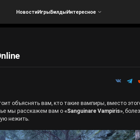
Новости
Игры
Билды
Интересное
nline
тоит объяснять вам, кто такие вампиры, вместо этог
атье мы расскажем вам о
«Sanguinare Vampiris»
, боле
ую нежить.