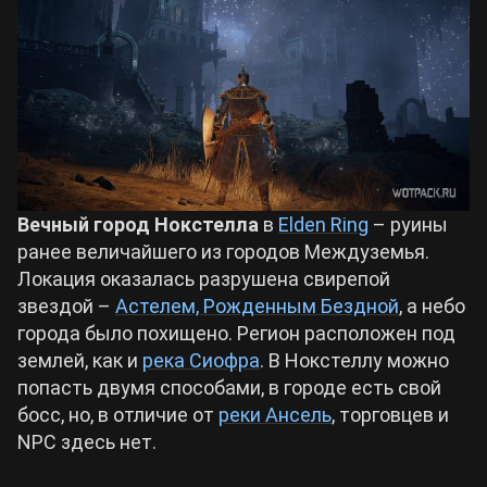
Билды Arknights: Endfield
Crimson Desert
Билды Wuthering Waves
Zenless Zone Zero
Билды Cyberpunk 2077
Kingdom Come: Deliverance 2
Вечный город Нокстелла
в
Elden Ring
– руины
Билды Path of Exile 2
ранее величайшего из городов Междуземья.
Path of Exile 2
Локация оказалась разрушена свирепой
звездой –
Астелем, Рожденным Бездной
, а небо
города было похищено. Регион расположен под
Wuthering Waves
землей, как и
река Сиофра
. В Нокстеллу можно
попасть двумя способами, в городе есть свой
Roblox
босс, но, в отличие от
реки Ансель
, торговцев и
NPC здесь нет.
Hogwarts Legacy