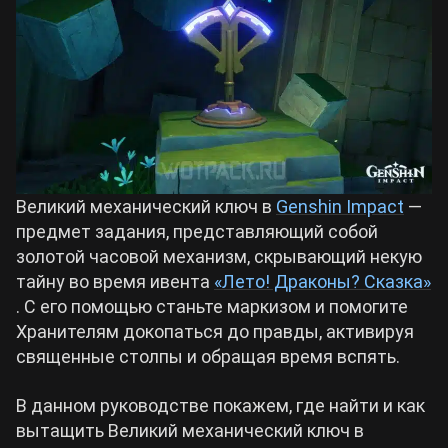
Билды Arknights: Endfield
Crimson Desert
Билды Wuthering Waves
Zenless Zone Zero
Билды Cyberpunk 2077
Kingdom Come: Deliverance 2
Великий механический ключ в
Genshin Impact
—
Билды Path of Exile 2
предмет задания, представляющий собой
Path of Exile 2
золотой часовой механизм, скрывающий некую
тайну во время ивента
«Лето! Драконы? Сказка»
. С его помощью станьте маркизом и помогите
Wuthering Waves
Хранителям докопаться до правды, активируя
священные столпы и обращая время вспять.
Roblox
В данном руководстве покажем, где найти и как
вытащить Великий механический ключ в
Hogwarts Legacy