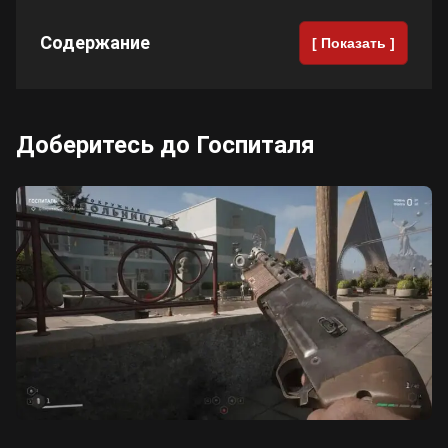
Содержание
Cyberpunk 2077
[ Показать ]
Все игры
Доберитесь до Госпиталя