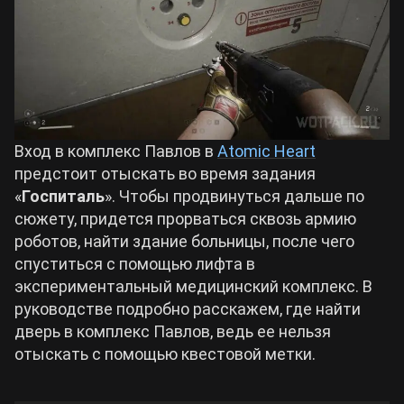
Билды Arknights: Endfield
Crimson Desert
Билды Wuthering Waves
Zenless Zone Zero
Билды Cyberpunk 2077
Вход в комплекс Павлов в
Atomic Heart
Kingdom Come: Deliverance 2
предстоит отыскать во время задания
«
Госпиталь
». Чтобы продвинуться дальше по
Билды Path of Exile 2
сюжету, придется прорваться сквозь армию
Path of Exile 2
роботов, найти здание больницы, после чего
спуститься с помощью лифта в
Wuthering Waves
экспериментальный медицинский комплекс. В
руководстве подробно расскажем, где найти
дверь в комплекс Павлов, ведь ее нельзя
Roblox
отыскать с помощью квестовой метки.
Hogwarts Legacy