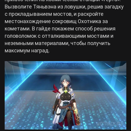
Вызволите Тяньвэна из ловушки, решив загадку
Билды Arknights: Endfield
с прокладыванием мостов, и раскройте
Crimson Desert
местонахождение сокровищ Охотника за
кометами. В гайде покажем способ решения
Билды Wuthering Waves
Zenless Zone Zero
головоломок с отталкивающими мостами и
неземными материалами, чтобы получить
Билды Cyberpunk 2077
максимум наград.
Kingdom Come: Deliverance 2
Билды Path of Exile 2
Path of Exile 2
Wuthering Waves
Roblox
Hogwarts Legacy