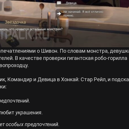
впечатлениями о Шивон. По словам монстра, девушк
елей. В качестве проверки гигантская робо-горилла
вопроходцу.
к, Командир и Девица в Хонкай: Стар Рейл, и подск
ки:
редпочтений
.
 любит
украшения
.
ет особых предпочтений
.