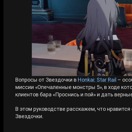
Билды Arknights: Endfield
Crimson Desert
Билды Wuthering Waves
Zenless Zone Zero
Билды Cyberpunk 2077
Kingdom Come: Deliverance 2
Билды Path of Exile 2
Path of Exile 2
Вопросы от Звездочки в
Honkai: Star Rail
– осо
миссии «Опечаленные монстры 5», в ходе кот
Wuthering Waves
клиентов бара «Проснись и пой» и дать верны
Roblox
В этом руководстве расскажем, что нравится
Звездочки.
Hogwarts Legacy