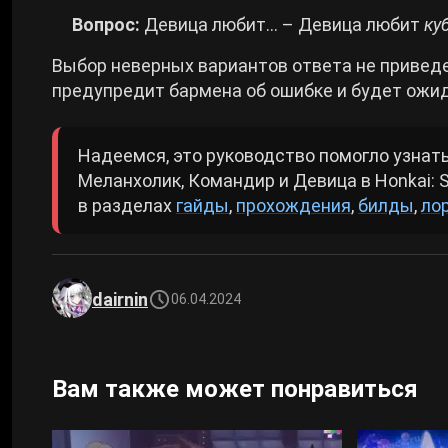
Вопрос:
Девица любит… – Девица любит
ку
Выбор неверных вариантов ответа не приведе
предупредит бармена об ошибке и будет ожид
Надеемся, это руководство помогло узнать
Меланхолик, Командир и Девица в Honkai: S
в разделах
гайды
,
прохождения
,
билды
,
ло
dairnin
06.04.2024
Вам также может понравиться