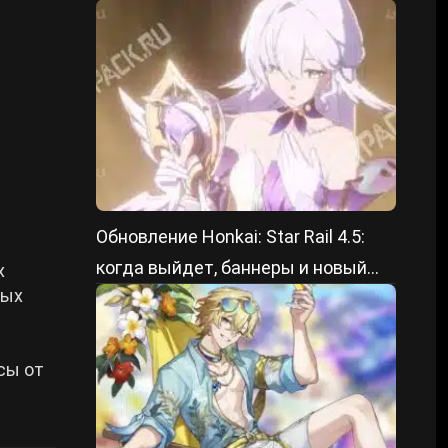
Обновление Honkai: Star Rail 4.5:
когда выйдет, баннеры и новый
х
лых
контент
сы от