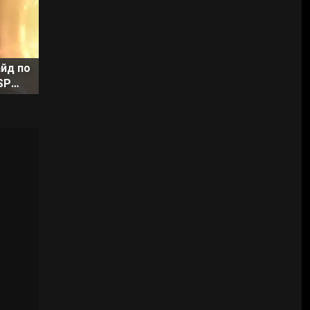
йд по
SP
ии