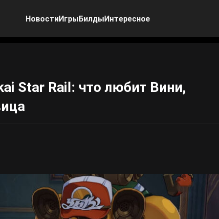
Новости
Игры
Билды
Интересное
i Star Rail: что любит Вини,
вица