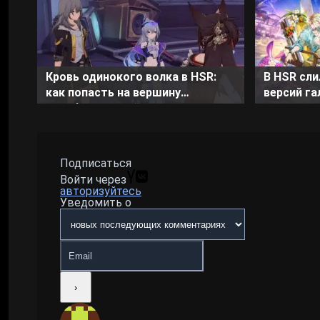
Кровь одинокого волка в HSR:
В HSR сли
как попасть на вершину
версий га
телебашни и найти невидимую
менедже
руку
Подписаться
Войти через
авторизуйтесь
Уведомить о