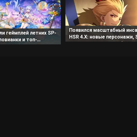
Появился масштабный инса
ли геймплей летних SP-
HSR 4.X: новые персонажи, 
ловианки и топ-
версии и герои коллаборац
ра КММ