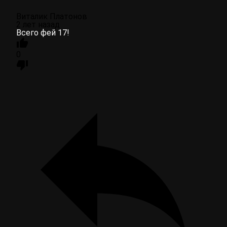
Виталик Платонов
2 лет назад
Всего фей 17!
0