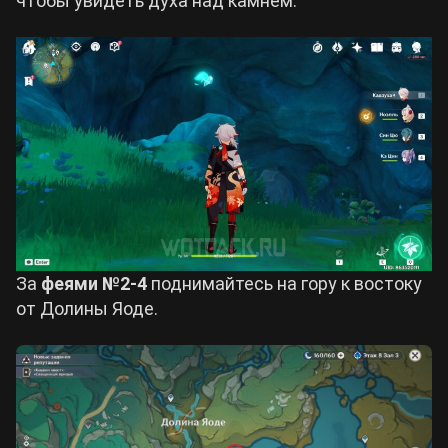
чтобы увидеть духа над камнем.
За
феями №2-4
поднимайтесь на гору к востоку
от Долины Яоде.