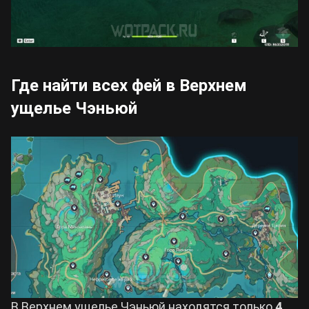
Где найти всех фей в Верхнем
ущелье Чэньюй
В Верхнем ущелье Чэньюй находятся только
4