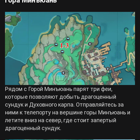
Гора Минъюань
Рядом с Горой Минъюань парят три феи,
которые позволяют добыть драгоценный
сундук и Духовного карпа. Отправляйтесь за
ними к телепорту на вершине горы Минъюань и
летите вниз на север, где стоит запертый
драгоценный сундук.