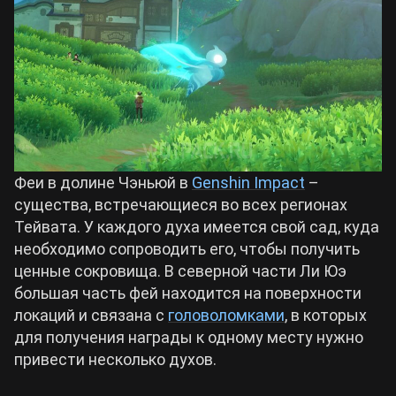
Билды Arknights: Endfield
Crimson Desert
Билды Wuthering Waves
Zenless Zone Zero
Билды Cyberpunk 2077
Kingdom Come: Deliverance 2
Феи в долине Чэньюй в
Genshin Impact
–
Билды Path of Exile 2
существа, встречающиеся во всех регионах
Path of Exile 2
Тейвата. У каждого духа имеется свой сад, куда
необходимо сопроводить его, чтобы получить
ценные сокровища. В северной части Ли Юэ
Wuthering Waves
большая часть фей находится на поверхности
локаций и связана с
головоломками
, в которых
Roblox
для получения награды к одному месту нужно
привести несколько духов.
Hogwarts Legacy