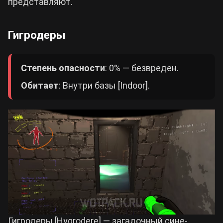
представляют.
Гигродеры
Степень опасности
: 0% — безвреден.
Обитает
: Внутри базы [Indoor].
Гигродеры [Hygrodere] — загадочный сине-