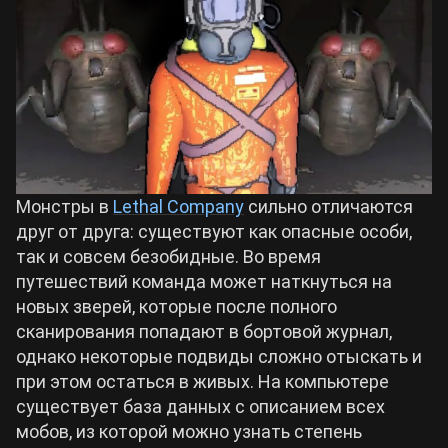
Билды Arknights: Endfield
Crimson Desert
Билды Wuthering Waves
Zenless Zone Zero
Билды Cyberpunk 2077
Kingdom Come: Deliverance 2
Монстры в
Lethal Company
сильно отличаются
Билды Path of Exile 2
друг от друга: существуют как опасные особи,
Path of Exile 2
так и совсем безобидные. Во время
путешествий команда может наткнуться на
новых зверей, которые после полного
Wuthering Waves
сканирования попадают в бортовой журнал,
однако некоторые подвиды сложно отыскать и
Roblox
при этом остаться в живых. На компьютере
существует база данных с описанием всех
Hogwarts Legacy
мобов, из которой можно узнать степень