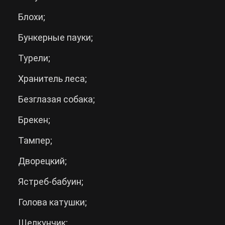
Блохи;
Бункерные пауки;
Турели;
Хранитель леса;
Безглазая собака;
Брекен;
Тампер;
Дворецкий;
Ястреб-бабуин;
Голова катушки;
Щелкунчик;