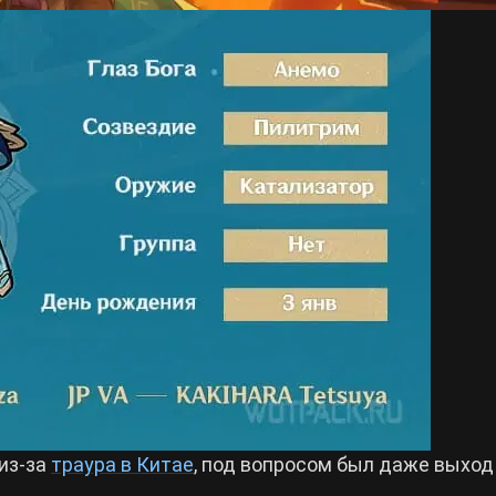
из-за
траура в Китае
, под вопросом был даже выход