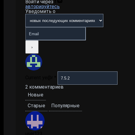
Войти через
авторизуйтесь
Уведомить о
Current ye@r
*
2
комментариев
Новые
Старые
Популярные
user123