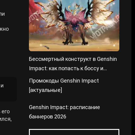
ли
ожно
Бессмертный конструкт в Genshin
Impact: как попасть к боссу и
победить
Промокоды Genshin Impact
 и
[актуальные]
Genshin Impact: расписание
 его
баннеров 2026
ился,