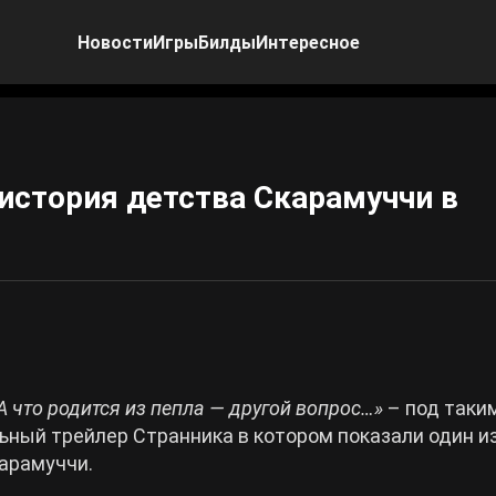
Новости
Игры
Билды
Интересное
история детства Скарамуччи в
. А что родится из пепла — другой вопрос…»
– под таки
ный трейлер Странника в котором показали один и
арамуччи.