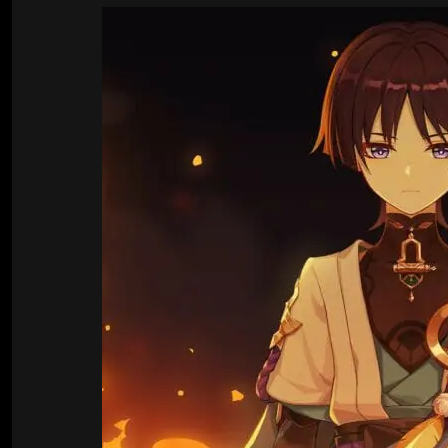
Билды Arknights: Endfield
Crimson Desert
Билды Wuthering Waves
Zenless Zone Zero
Билды Cyberpunk 2077
Kingdom Come: Deliverance 2
Билды Path of Exile 2
Path of Exile 2
Wuthering Waves
Roblox
Hogwarts Legacy