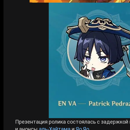
Cyberpunk 2077
Все игры
Презентация ролика состоялась с задержкой 
и анонсы
аль-Хайтама
и
Яо Яо
.