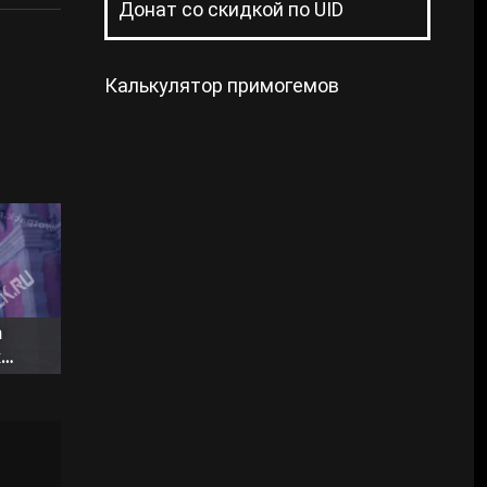
Донат со скидкой по UID
Калькулятор примогемов
n
к