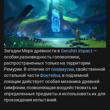
Билды Arknights: Endfield
Crimson Desert
Билды Wuthering Waves
Zenless Zone Zero
Билды Cyberpunk 2077
Kingdom Come: Deliverance 2
Загадки Моря древности в
Genshin Impact
—
Билды Path of Exile 2
особая разновидность головоломок,
Path of Exile 2
распространенных только на территории
Ремурии. В отличие от
пневмусии
, свойственной
остальной части
Wuthering Waves
Фонтейна
, в подземной
локации действует особая механика древней
симфонии, позволяющая воздействовать на
Roblox
определенные предметы и использовать их для
прохождения испытаний.
Hogwarts Legacy