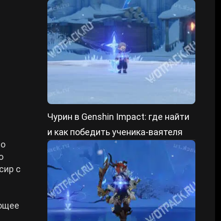
форме и уменьшенном состоянии
Чурин в Genshin Impact: где найти
и как победить ученика-ваятеля
во
о
сир с
ующее