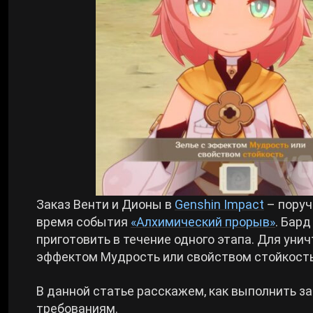
Билды Arknights: Endfield
Crimson Desert
Билды Wuthering Waves
Zenless Zone Zero
Билды Cyberpunk 2077
Kingdom Come: Deliverance 2
Билды Path of Exile 2
Path of Exile 2
Заказ Венти и Дионы в
Genshin Impact
– поруч
Wuthering Waves
время события
«Алхимический прорыв»
. Бард
приготовить в течение одного этапа. Для ун
эффектом Мудрость или свойством стойкость
Roblox
В данной статье расскажем, как выполнить з
Hogwarts Legacy
требованиям.