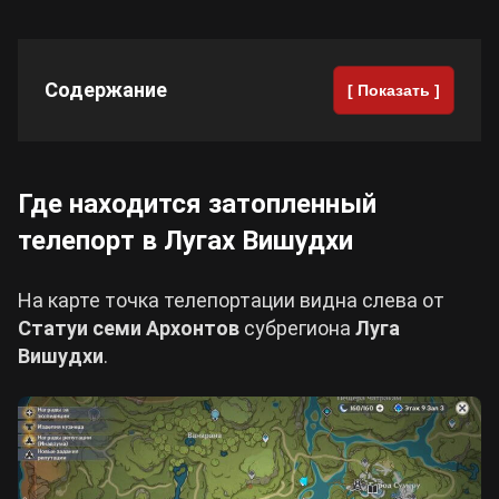
Cyberpunk 2077
Содержание
[ Показать ]
Все игры
Где находится затопленный
телепорт в Лугах Вишудхи
На карте точка телепортации видна слева от
Статуи семи Архонтов
субрегиона
Луга
Вишудхи
.