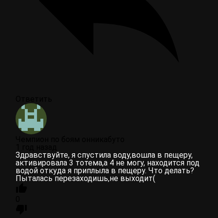
Ответить
Чемпион по боям онникабуто
1 год назад
Здравствуйте, я спустила воду,вошла в пещеру,
активировала 3 тотема,а 4 не могу, находится под
водой откуда я приплыла в пещеру. Что делать?
Пыталась перезаходишь,не выходит(
0