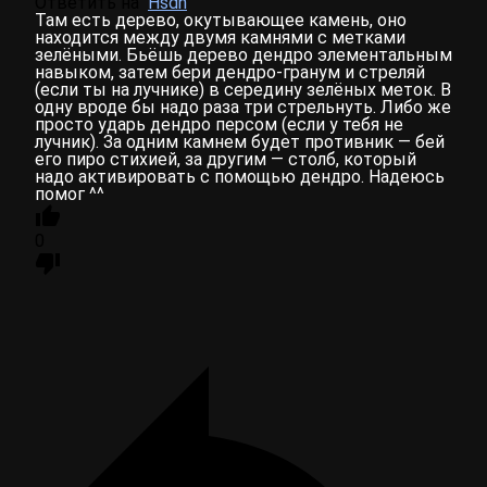
Ответить на
Hsdn
Там есть дерево, окутывающее камень, оно
находится между двумя камнями с метками
зелёными. Бьёшь дерево дендро элементальным
навыком, затем бери дендро-гранум и стреляй
(если ты на лучнике) в середину зелёных меток. В
одну вроде бы надо раза три стрельнуть. Либо же
просто ударь дендро персом (если у тебя не
лучник). За одним камнем будет противник — бей
его пиро стихией, за другим — столб, который
надо активировать с помощью дендро. Надеюсь
помог ^^
0