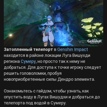
Билды Arknights: Endfield
Crimson Desert
Билды Wuthering Waves
Zenless Zone Zero
Билды Cyberpunk 2077
Kingdom Come: Deliverance 2
Затопленный телепорт
в
Genshin Impact
Билды Path of Exile 2
находится в районе локации Луга Вишухди
Path of Exile 2
региона
Сумеру
, но просто так к нему не
добраться. Для доступа к точке игроку следует
решить головоломки, пробуя
Wuthering Waves
новоприобретенные силы Дендро элемента.
Roblox
Ознакомьтесь с гайдом, чтобы узнать, как
опустить воду в Лугах Вишудхи и добраться до
телепорта под водой в Сумеру.
Hogwarts Legacy