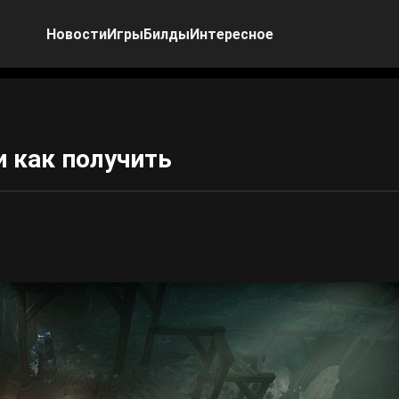
Новости
Игры
Билды
Интересное
 и как получить