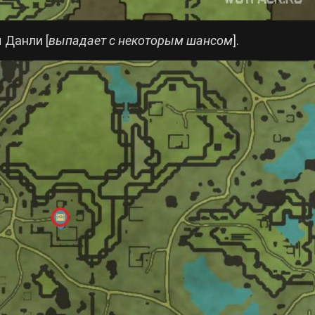
 Данли [
выпадает с некоторым шансом
].