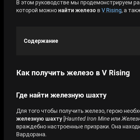
В этом руководстве мы продемонстрируем ра
которой можно
найти железо
в
V Rising
, а та
Cyberpunk 2077
Все игры
Содержание
Как получить железо в V Rising
Где найти железную шахту
Для того чтобы получить железо, герою необ
железную шахту
[
Haunted Iron Mine
или
Железн
враждебно настроенные призраки. Она наход
Вардорана.