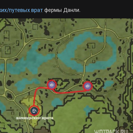
их/путевых врат
фермы Данли.