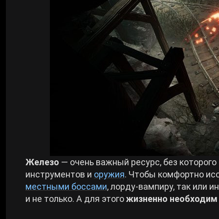
Билды Arknights: Endfield
Crimson Desert
Билды Wuthering Waves
Zenless Zone Zero
Билды Cyberpunk 2077
Kingdom Come: Deliverance 2
Билды Path of Exile 2
Path of Exile 2
Wuthering Waves
Железо
— очень важный ресурс, без которог
инструментов и
оружия
. Чтобы комфортно ис
Roblox
местными боссами
, лорду-вампиру, так или 
и не только. А для этого
жизненно необходим
Hogwarts Legacy