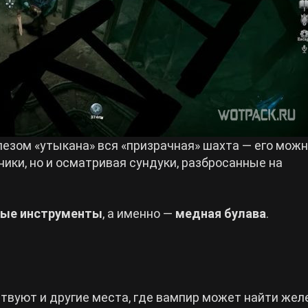
лезом «утыкана» вся «призрачная» шахта — его мож
ики, но и осматривая сундуки, разбросанные на
ые инструменты
, а именно —
медная булава
.
вуют и другие места, где вампир может найти желе