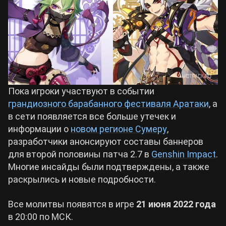
Билды Arknights: Endfield
Crimson Desert
Билды Wuthering Waves
Zenless Zone Zero
Билды Cyberpunk 2077
Пока игроки участвуют в событии
Kingdom Come: Deliverance 2
грандиозного барабанного фестиваля Аратаки
, а
Билды Path of Exile 2
в сети появляется все больше утечек и
Path of Exile 2
информации о
новом регионе Сумеру
,
разработчики анонсируют составы баннеров
для второй половины патча 2.7 в
Genshin Impact
.
Wuthering Waves
Многие инсайды были подтверждены, а также
раскрылись и новые подробности.
Roblox
Все молитвы появятся в игре
21 июня 2022 года
в 20:00 по МСК.
Hogwarts Legacy