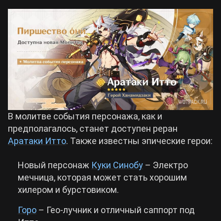
Cyberpunk 2077
Все игры
В молитве события персонажа, как и
предполагалось, станет доступен реран
Аратаки Итто
. Также известны эпические герои:
Новый персонаж
Куки Синобу
– Электро
мечница, которая может стать хорошим
хилером и бурстовиком.
Горо
– Гео-лучник и отличный саппорт под