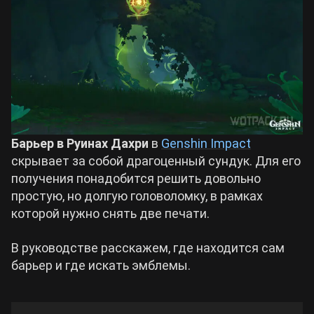
Билды Arknights: Endfield
Crimson Desert
Билды Wuthering Waves
Zenless Zone Zero
Билды Cyberpunk 2077
Kingdom Come: Deliverance 2
Барьер в Руинах Дахри
в
Genshin Impact
Билды Path of Exile 2
скрывает за собой драгоценный сундук. Для его
Path of Exile 2
получения понадобится решить довольно
простую, но долгую головоломку, в рамках
которой нужно снять две печати.
Wuthering Waves
В руководстве расскажем, где находится сам
Roblox
барьер и где искать эмблемы.
Hogwarts Legacy