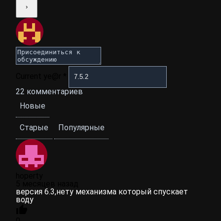
Current ye@r
*
22
комментариев
Новые
Старые
Популярные
hoperty
5 месяцев назад
версия 6.3,нету механизма который спускает
воду
0