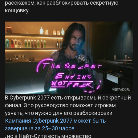
расскажем, как разблокировать секретную
концовку.
Билды Arknights: Endfield
Crimson Desert
Билды Wuthering Waves
Zenless Zone Zero
Билды Cyberpunk 2077
Kingdom Come: Deliverance 2
Билды Path of Exile 2
Path of Exile 2
Wuthering Waves
В Cyberpunk 2077 есть открываемый секретный
финал. Это руководство поможет игрокам
узнать, что нужно для его разблокировки.
Roblox
Кампания Cyberpunk 2077 может быть
завершена за 25–30 часов
Hogwarts Legacy
, но в Найт-Сити есть множество