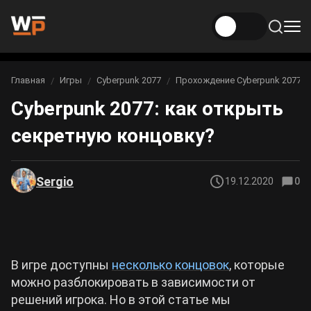
Новости
Главная
Игры
Cyberpunk 2077
Прохождение Cyberpunk 2077
Вы здесь:
Cyberpunk 2077: как открыть
Новости Genshin Impact
Игры
секретную концовку?
Genshin Impact
Билды
Новости Honkai: Star Rail
Билды Genshin Impact
Интересное
Honkai: Star Rail
Sergio
19.12.2020
0
Новости Zenless Zone Zero
Рейтинги
Билды Honkai: Star Rail
Neverness to Everness
Аниме
Билды Zenless Zone Zero
В игре доступны
несколько концовок
, которые
Gothic 1 Remake
можно разблокировать в зависимости от
Фильмы и сериалы
Билды Neverness to Everness
решений игрока. Но в этой статье мы
Arknights: Endfield