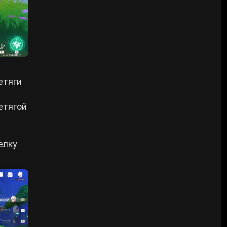
етяги
етягой
елку