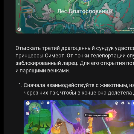
Отыскать третий драгоценный сундук удастся
принцессы Симест. От точки телепортации спу
заблокированный ларец. Для его открытия по
и парящими венками.
Сначала взаимодействуйте с животным, наж
через них так, чтобы в конце она долетела