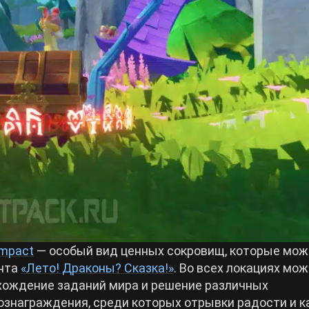
Impact
— особый вид ценных сокровищ, которые мож
ента
«Лето! Драконы? Сказка!»
. Во всех локациях мо
хождение заданий мира и решение различных
ознаграждения, среди которых отрывки радости и 