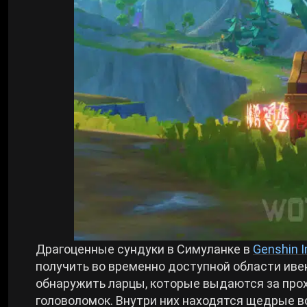
Билды Arknights: Endfield
Crimson Desert
Билды Wuthering Waves
Zenless Zone Zero
Билды Cyberpunk 2077
Kingdom Come: Deliverance 2
Билды Path of Exile 2
Path of Exile 2
Wuthering Waves
Драгоценные сундуки в Симуланке в
Genshin 
Roblox
получить во временно доступной области ив
обнаружить ларцы, которые выдаются за про
Hogwarts Legacy
головоломок. Внутри них находятся щедрые в