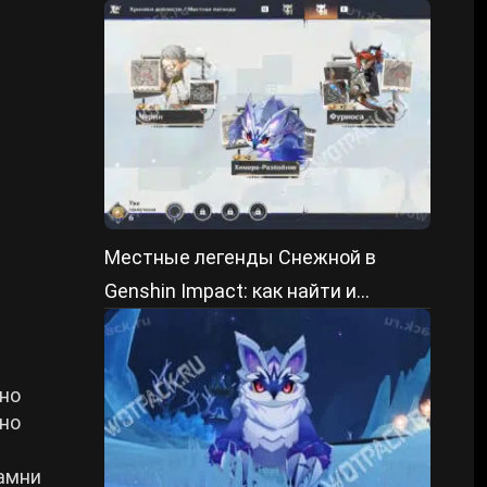
пройти
Местные легенды Снежной в
Genshin Impact: как найти и
победить
но
жно
камни