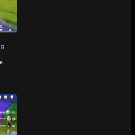
. В
е.