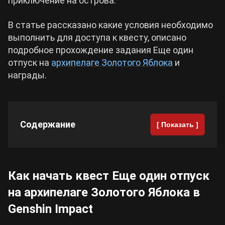
приключение на острова.
Cyberpunk 2077
В статье рассказано какие условия необходимо
выполнить для доступа к квесту, описано
подробное прохождение задания Еще один
Все игры
отпуск на
архипелаге Золотого Яблока
и
награды.
Содержание
[ Показать ]
Как начать квест Еще один отпуск
на архипелаге Золотого Яблока в
Genshin Impact