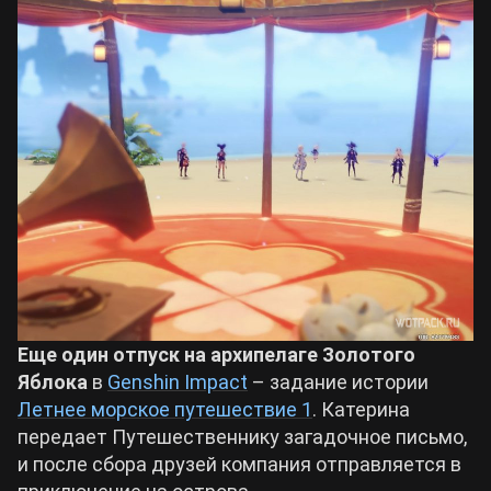
Билды Arknights: Endfield
Crimson Desert
Билды Wuthering Waves
Zenless Zone Zero
Билды Cyberpunk 2077
Kingdom Come: Deliverance 2
Билды Path of Exile 2
Path of Exile 2
Wuthering Waves
Еще один отпуск на архипелаге Золотого
Яблока
в
Genshin Impact
– задание истории
Roblox
Летнее морское путешествие 1
. Катерина
передает Путешественнику загадочное письмо,
и после сбора друзей компания отправляется в
Hogwarts Legacy