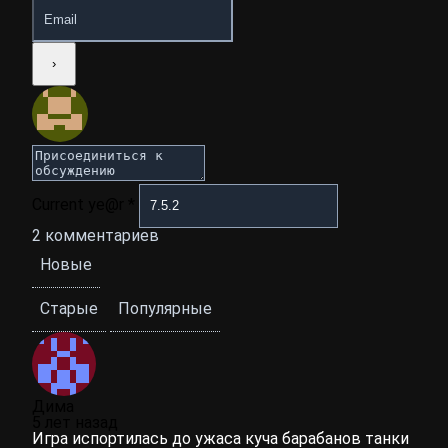
Current ye@r
*
2
комментариев
Новые
Старые
Популярные
Дима
5 лет назад
Игра испортилась до ужаса куча барабанов танки