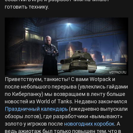
готовить технику.
Билды Arknights: Endfield
Crimson Desert
Билды Wuthering Waves
Zenless Zone Zero
Билды Cyberpunk 2077
Kingdom Come: Deliverance 2
Билды Path of Exile 2
Path of Exile 2
Приветствуем, танкисты! С вами Wotpack и
после небольшого перерыва (увлеклись гайдами
Wuthering Waves
по Киберпанку) мы возвращаем в ленту больше
новостей из World of Tanks. Недавно закончился
Праздничный календарь
(ежедневно выпускали
Roblox
обзоры лотов), где разработчики «вымывают»
золото у игроков после
новогодних коробок
. А
Hogwarts Legacy
ведь ажиотаж был только повышен тем, что в