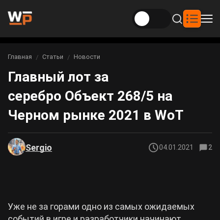
Новости
Главная
Статьи
Новости
Вы здесь:
Главный лот за
Новости Genshin Impact
Игры
серебро Объект 268/5 на
Genshin Impact
Билды
Новости Honkai: Star Rail
Черном рынке 2021 в WoT
Билды Genshin Impact
Интересное
Honkai: Star Rail
Новости Zenless Zone Zero
Рейтинги
Sergio
04.01.2021
2
Билды Honkai: Star Rail
Neverness to Everness
Аниме
Билды Zenless Zone Zero
Gothic 1 Remake
Фильмы и сериалы
Уже не за горами одно из самых ожидаемых
Билды Neverness to Everness
Arknights: Endfield
событий в игре и разработчики начинают