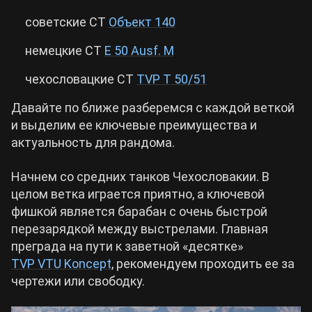
советские СТ
Объект 140
Cyberpunk 2077
немецкие СТ
E 50 Ausf. M
Все игры
чехословацкие СТ
TVP T 50/51
Давайте по ближе разберемся с каждой веткой
и выделим ее ключевые преимущества и
актуальность для рандома.
Начнем со средних танков Чехословакии. В
целом ветка играется приятно, а ключевой
фишкой является барабан с очень быстрой
перезарядкой между выстрелами. Главная
преграда на пути к заветной «десятке»
TVP VTU Koncept
, рекомендуем проходить ее за
чертежи или свободку.