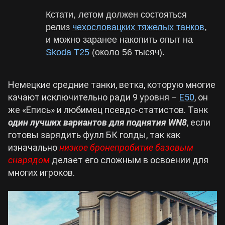
Кстати, летом должен состояться
релиз
чехословацких тяжелых танков
,
и можно заранее накопить опыт на
Skoda T25
(около 56 тысяч).
Немецкие средние танки, ветка, которую многие
качают исключительно ради 9 уровня –
E50
, он
же «Епись» и любимец псевдо-статистов. Танк
один лучших вариантов для поднятия WN8
, если
готовы зарядить фулл БК голды, так как
изначально
низкое бронепробитие базовым
снарядом
делает его сложным в освоении для
многих игроков.