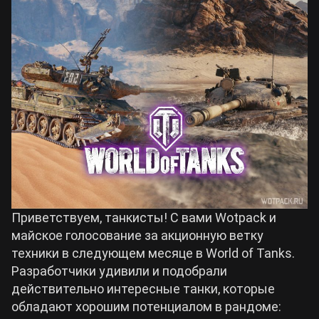
Билды Arknights: Endfield
Crimson Desert
Билды Wuthering Waves
Zenless Zone Zero
Билды Cyberpunk 2077
Kingdom Come: Deliverance 2
Билды Path of Exile 2
Path of Exile 2
Приветствуем, танкисты! С вами Wotpack и
Wuthering Waves
майское голосование за акционную ветку
техники в следующем месяце в World of Tanks.
Roblox
Разработчики удивили и подобрали
действительно интересные танки, которые
Hogwarts Legacy
обладают хорошим потенциалом в рандоме: