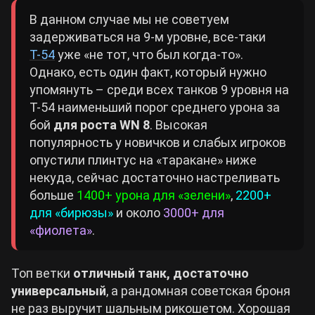
В данном случае мы не советуем
задерживаться на 9-м уровне, все-таки
Т-54
уже «не тот, что был когда-то».
Однако, есть один факт, который нужно
упомянуть – среди всех танков 9 уровня на
Т-54 наименьший порог среднего урона за
бой
для роста WN 8
. Высокая
популярность у новичков и слабых игроков
опустили плинтус на «таракане» ниже
некуда, сейчас достаточно настреливать
больше
1400+ урона для «зелени»
,
2200+
для «бирюзы»
и около
3000+ для
«фиолета»
.
Топ ветки
отличный танк, достаточно
универсальный
, а рандомная советская броня
не раз выручит шальным рикошетом. Хорошая