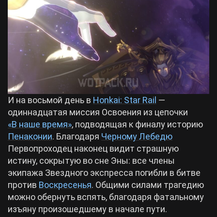
Билды Arknights: Endfield
Crimson Desert
Билды Wuthering Waves
Zenless Zone Zero
Билды Cyberpunk 2077
Kingdom Come: Deliverance 2
И на восьмой день в
Honkai: Star Rail
—
Билды Path of Exile 2
одиннадцатая миссия Освоения из цепочки
Path of Exile 2
«В наше время»
, подводящая к финалу историю
Пенаконии
. Благодаря
Черному Лебедю
Первопроходец наконец видит страшную
Wuthering Waves
истину, сокрытую во сне Эны: все члены
экипажа Звездного экспресса погибли в битве
Roblox
против
Воскресенья
. Общими силами трагедию
можно обернуть вспять, благодаря фатальному
Hogwarts Legacy
изъяну произошедшему в начале пути.