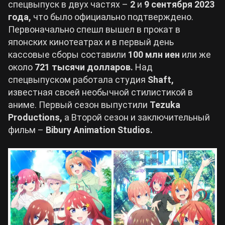
спецвыпуск в двух частях –
2
и
9 сентября 2023
года,
что было официально подтверждено.
Билды Arknights: Endfield
Первоначально спешл вышел в прокат в
Crimson Desert
японских кинотеатрах и в первый день
Билды Wuthering Waves
кассовые сборы составили
100 млн иен
или же
Zenless Zone Zero
около
721 тысячи долларов.
Над
спецвыпуском работала студия
Shaft,
Билды Cyberpunk 2077
Kingdom Come: Deliverance 2
известная своей необычной стилистикой в
аниме. Первый сезон выпустили
Tezuka
Билды Path of Exile 2
Productions,
а Второй сезон и заключительный
Path of Exile 2
фильм –
Bibury Animation Studios.
Wuthering Waves
Roblox
Hogwarts Legacy