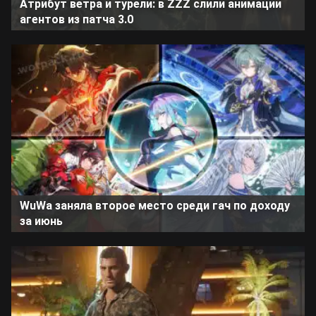
Атрибут ветра и турели: в ZZZ слили анимации
агентов из патча 3.0
WuWa заняла второе место среди гач по доходу
за июнь