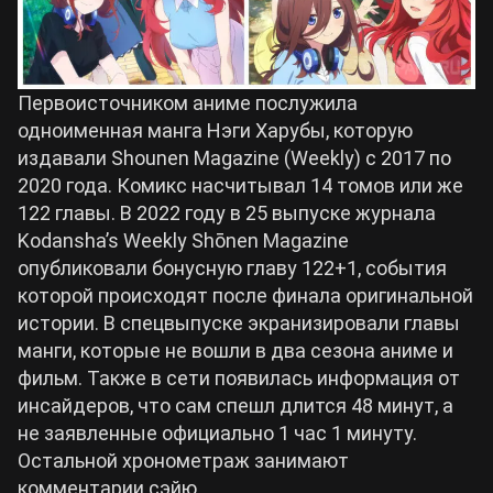
Cyberpunk 2077
Первоисточником аниме послужила
Все игры
одноименная манга Нэги Харубы, которую
издавали Shounen Magazine (Weekly) с 2017 по
2020 года. Комикс насчитывал 14 томов или же
122 главы. В 2022 году в 25 выпуске журнала
Kodansha’s Weekly Shōnen Magazine
опубликовали бонусную главу 122+1, события
которой происходят после финала оригинальной
истории. В спецвыпуске экранизировали главы
манги, которые не вошли в два сезона аниме и
фильм. Также в сети появилась информация от
инсайдеров, что сам спешл длится 48 минут, а
не заявленные официально 1 час 1 минуту.
Остальной хронометраж занимают
комментарии сэйю.