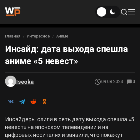
Новости
Главная
Интересное
Аниме
Вы здесь:
Инсайд: дата выхода спешла
Новости Genshin Impact
Игры
аниме «5 невест»
Genshin Impact
Билды
Новости Honkai: Star Rail
Билды Genshin Impact
Интересное
Honkai: Star Rail
Iseoka
09.08.2023
0
Новости Zenless Zone Zero
Рейтинги
Билды Honkai: Star Rail
Neverness to Everness
Аниме
Билды Zenless Zone Zero
Инсайдеры слили в сеть дату выхода спешла «5
Gothic 1 Remake
невест» на японском телевидении и на
Фильмы и сериалы
Билды Neverness to Everness
цифровых носителях и заявили, что покажут
Arknights: Endfield