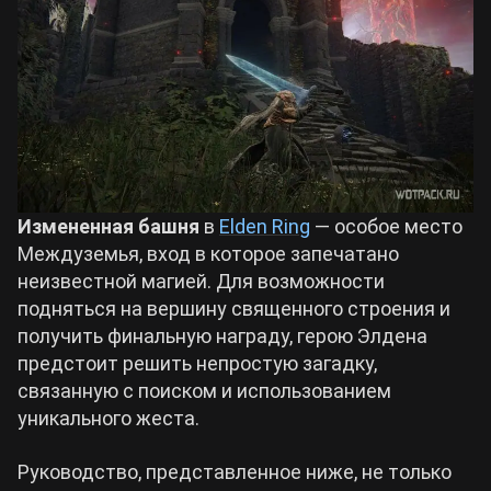
Билды Arknights: Endfield
Crimson Desert
Билды Wuthering Waves
Zenless Zone Zero
Билды Cyberpunk 2077
Kingdom Come: Deliverance 2
Измененная башня
в
Elden Ring
— особое место
Билды Path of Exile 2
Междуземья, вход в которое запечатано
Path of Exile 2
неизвестной магией. Для возможности
подняться на вершину священного строения и
получить финальную награду, герою Элдена
Wuthering Waves
предстоит решить непростую загадку,
связанную с поиском и использованием
Roblox
уникального жеста.
Руководство, представленное ниже, не только
Hogwarts Legacy