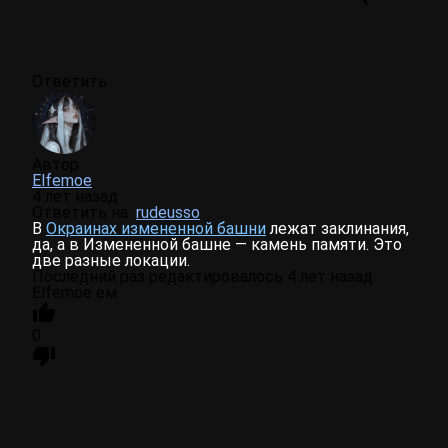
Ответить
Автор
Elfemoe
4 лет назад
Ответить на
rudeusso
В
Окраинах измененной башни
лежат заклинания,
да, а в Измененной башне — камень памяти. Это
две разные локации.
Последний раз редактировалось 4 лет назад
Elfemoe ем
0