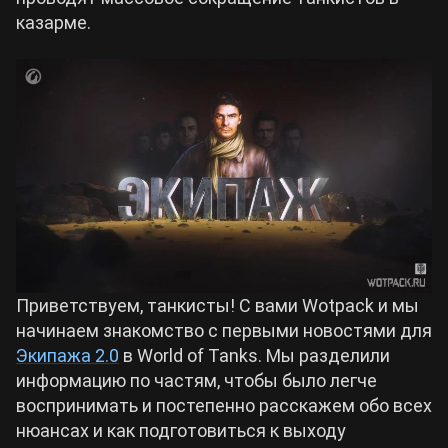
казарме.
Билды Arknights: Endfield
Crimson Desert
Билды Wuthering Waves
Zenless Zone Zero
Билды Cyberpunk 2077
Kingdom Come: Deliverance 2
Билды Path of Exile 2
Path of Exile 2
Приветствуем, танкисты! С вами Wotpack и мы
Wuthering Waves
начинаем знакомство с первыми новостями для
Экипажа 2.0
в World of Tanks. Мы разделили
Roblox
информацию по частям, чтобы было легче
воспринимать и постепенно расскажем обо всех
нюансах и как подготовиться к выходу
Hogwarts Legacy