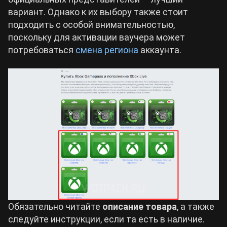
вариант. Однако к их выбору также стоит
подходить с особой внимательностью,
поскольку для активации ваучера может
потребоваться
смена региона
аккаунта.
Обязательно читайте
описание товара
, а также
следуйте инструкции, если та есть в наличие.