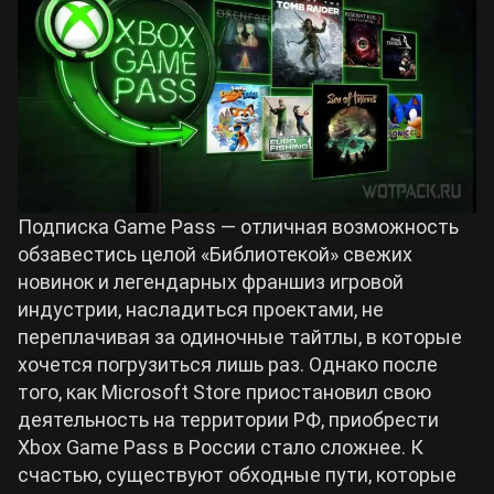
Билды Arknights: Endfield
Crimson Desert
Билды Wuthering Waves
Zenless Zone Zero
Билды Cyberpunk 2077
Kingdom Come: Deliverance 2
Подписка Game Pass — отличная возможность
Билды Path of Exile 2
обзавестись целой «Библиотекой» свежих
Path of Exile 2
новинок и легендарных франшиз игровой
индустрии, насладиться проектами, не
переплачивая за одиночные тайтлы, в которые
Wuthering Waves
хочется погрузиться лишь раз. Однако после
того, как Microsoft Store приостановил свою
Roblox
деятельность на территории РФ, приобрести
Xbox Game Pass в России стало сложнее. К
Hogwarts Legacy
счастью, существуют обходные пути, которые