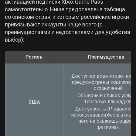
активацией подписки Xbox Game Pass
самостоятельно. Нише представлена таблица
со списком стран, к которым российские игроки
привязывают аккаунты чаще всего (с
преимуществами и недостатками для удобства
выбор):
Регион
Преимущества
Доступ ко всем играм, кот
предусмотрены подпиской.
ограничений.
Обширный список услуг 
торговых площадках.
США
Доступность IP-адресов 
использовании бесплатных
чего не скажешь о друг
регионах.