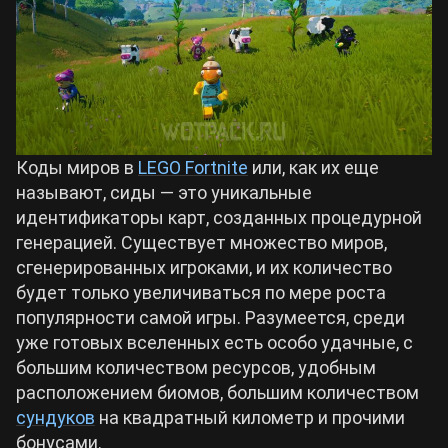
Билды Arknights: Endfield
Crimson Desert
Билды Wuthering Waves
Zenless Zone Zero
Билды Cyberpunk 2077
Коды миров в
LEGO Fortnite
или, как их еще
Kingdom Come: Deliverance 2
называют, сиды — это уникальные
идентификаторы карт, созданных процедурной
Билды Path of Exile 2
генерацией. Существует множество миров,
Path of Exile 2
сгенерированных игроками, и их количество
будет только увеличиваться по мере роста
Wuthering Waves
популярности самой игры. Разумеется, среди
уже готовых вселенных есть особо удачные, с
большим количеством ресурсов, удобным
Roblox
расположением биомов, большим количеством
сундуков
на квадратный километр и прочими
Hogwarts Legacy
бонусами.