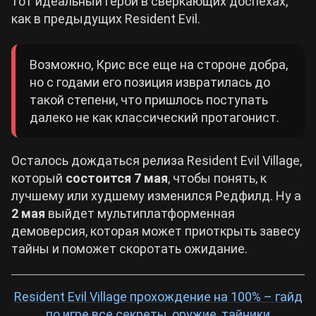
тот идеальный герой в сверкающих доспехах,
как в предыдущих Resident Evil.
Возможно, Крис все еще на стороне добра,
но с годами его позиция извратилась до
такой степени, что пришлось поступать
далеко не как классический протагонист.
Осталось дождаться релиза Resident Evil Village,
который
состоится 7 мая
, чтобы понять, к
лучшему или худшему изменился Редфилд. Ну а
2 мая
выйдет мультиплатформенная
демоверсия, которая может приоткрыть завесу
тайны и поможет скоротать ожидание.
Resident Evil Village прохождение на 100% – гайд
по игре все секреты, оружие, тайники