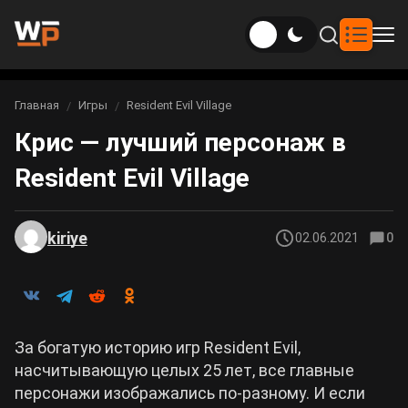
Новости
Главная
Игры
Resident Evil Village
Вы здесь:
Крис — лучший персонаж в
Новости Genshin Impact
Игры
Resident Evil Village
Genshin Impact
Билды
Новости Honkai: Star Rail
Билды Genshin Impact
Интересное
Honkai: Star Rail
kiriye
02.06.2021
0
Новости Zenless Zone Zero
Рейтинги
Билды Honkai: Star Rail
Neverness to Everness
Аниме
Билды Zenless Zone Zero
За богатую историю игр Resident Evil,
Gothic 1 Remake
насчитывающую целых 25 лет, все главные
Фильмы и сериалы
Билды Neverness to Everness
персонажи изображались по-разному. И если
Arknights: Endfield