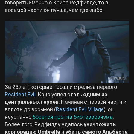
говорить именно о Крисе Редфилде, то в
восьмой части он лучше, чем где-либо.
Билды Arknights: Endfield
Crimson Desert
Билды Wuthering Waves
Zenless Zone Zero
Билды Cyberpunk 2077
Kingdom Come: Deliverance 2
Билды Path of Exile 2
Path of Exile 2
За 25 лет, которые прошли с релиза первого
Wuthering Waves
Resident Evil
, Крис успел стать
одним из
центральных героев
. Начиная с первой части и
вплоть до восьмой (
Resident Evil Village
), он
Roblox
неустанно
борется против биотерроризма
.
Более того, Редфилду удалось
уничтожить
Hogwarts Legacy
корпорацию Umbrella
и
убить самого Альберта