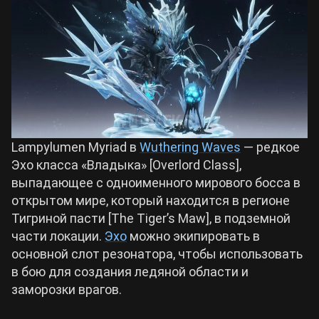
Билды Arknights: Endfield
Crimson Desert
Билды Wuthering Waves
Zenless Zone Zero
Билды Cyberpunk 2077
Kingdom Come: Deliverance 2
Lampylumen Myriad в
Wuthering Waves
— редкое
Билды Path of Exile 2
Эхо класса «Владыка» [Overlord Class],
Path of Exile 2
выпадающее с одноименного мирового босса в
открытом мире, который находится в регионе
Тигриной пасти [The Tiger’s Maw], в подземной
Wuthering Waves
части локации.
Эхо
можно экипировать в
основной слот резонатора, чтобы использовать
Roblox
в бою для создания ледяной области и
заморозки врагов.
Hogwarts Legacy