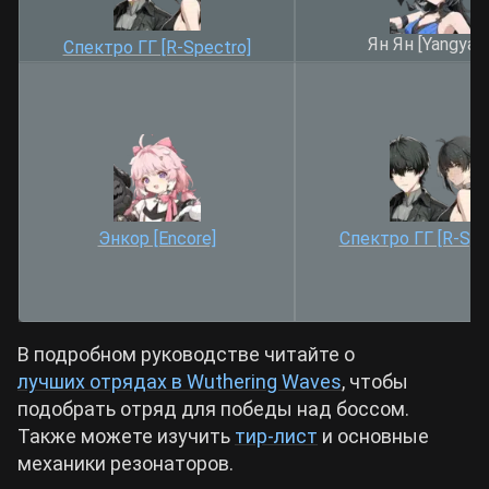
Ян Ян [Yangyan
Спектро ГГ [R-Spectro]
Энкор [Encore]
Спектро ГГ [R-Spe
В подробном руководстве читайте о
лучших отрядах в Wuthering Waves
, чтобы
подобрать отряд для победы над боссом.
Также можете изучить
тир-лист
и основные
механики резонаторов.