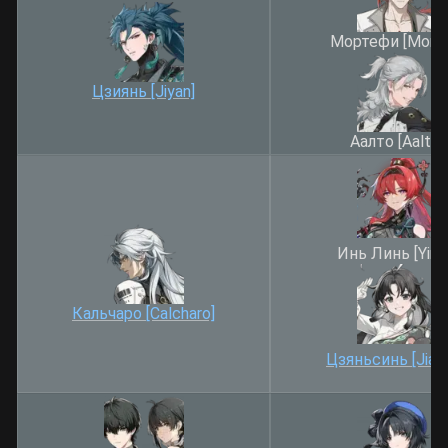
Мортефи [Mortef
Цзиянь [Jiyan]
Аалто [Aalto]
Инь Линь [Yinli
Кальчаро [Calcharo]
Цзяньсинь [Jianx