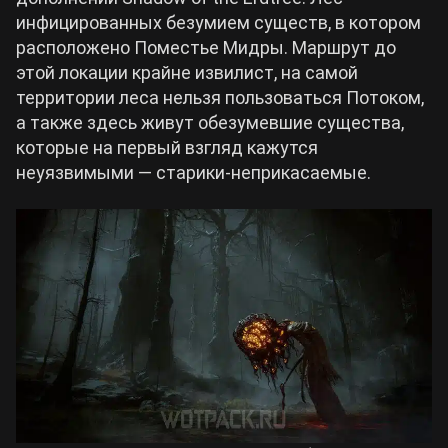
инфицированных безумием существ, в котором
Билды Arknights: Endfield
расположено Поместье Мидры. Маршрут до
Crimson Desert
этой локации крайне извилист, на самой
территории леса нельзя пользоваться Потоком,
Билды Wuthering Waves
Zenless Zone Zero
а также здесь живут обезумевшие существа,
которые на первый взгляд кажутся
Билды Cyberpunk 2077
неуязвимыми — старики-неприкасаемые.
Kingdom Come: Deliverance 2
Билды Path of Exile 2
Path of Exile 2
Wuthering Waves
Roblox
Hogwarts Legacy