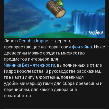
Билды Arknights: Endfield
Crimson Desert
Билды Wuthering Waves
Zenless Zone Zero
Билды Cyberpunk 2077
Липа в
Genshin Impact
– дерево,
Kingdom Come: Deliverance 2
произрастающее на территории
Фонтейна
. Из ее
древесины можно создать множество
Билды Path of Exile 2
предметов интерьера для
Path of Exile 2
Чайника Безмятежности
, выполненных в стиле
Гидро королевства. В руководстве расскажем,
Wuthering Waves
где найти липу в Фонтейне, поделимся
удобными маршрутами для сбора древесины и
перечислим, для какого декора она
Roblox
понадобится.
Hogwarts Legacy