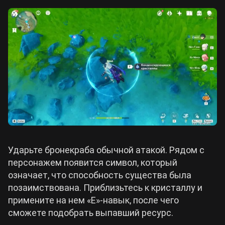
Венти
Эмбер
Кадзуха
Кэйа
Ударьте бронекраба обычной атакой. Рядом с
персонажем появится символ, который
Хэйдзо
Рэйзор
означает, что способность существа была
позаимствована. Приблизьтесь к кристаллу и
примените на нем «Е»-навык, после чего
сможете подобрать выпавший ресурс.
Аяка