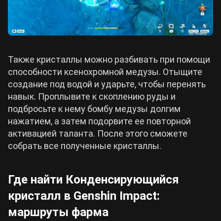
Странник
Розария
Также кристаллы можно разбивать при помощи
способности ксенохромной медузы. Отыщите
создание под водой и ударьте, чтобы перенять
навык. Проплывите к скоплению руды и
подбросьте к нему бомбу медузы долгим
Дэхья
Ка Мин
нажатием, а затем подорвите ее повторной
активацией таланта. После этого сможете
собрать все полученные кристаллы.
2 анемо персонажа
Где найти Конденсирующийся
кристалл в Genshin Impact:
маршруты фарма
Линнея