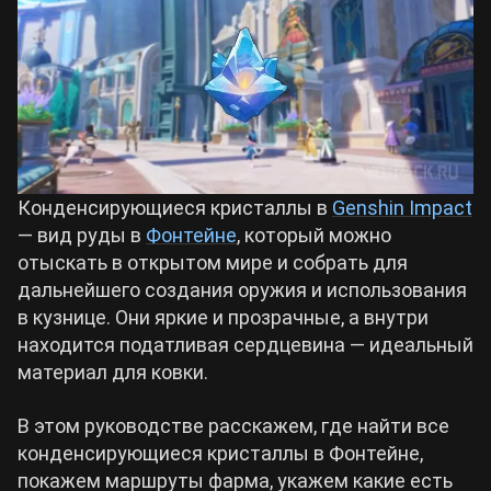
Билды Arknights: Endfield
Crimson Desert
Билды Wuthering Waves
Zenless Zone Zero
Билды Cyberpunk 2077
Kingdom Come: Deliverance 2
Конденсирующиеся кристаллы в
Genshin Impact
— вид руды в
Фонтейне
, который можно
Билды Path of Exile 2
отыскать в открытом мире и собрать для
Path of Exile 2
дальнейшего создания оружия и использования
в кузнице. Они яркие и прозрачные, а внутри
Wuthering Waves
находится податливая сердцевина — идеальный
материал для ковки.
Roblox
В этом руководстве расскажем, где найти все
конденсирующиеся кристаллы в Фонтейне,
Hogwarts Legacy
покажем маршруты фарма, укажем какие есть