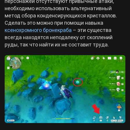
персонажей отсутствуют привычные атаки,
⭐⭐
необходимо использовать альтернативный
метод сбора конденсирующихся кристаллов.
Капуста 
Сделать это можно при помощи навыка
Копченая пти
Невиллет
ксенохромного бронекраба
– эти существа
Лук х1
Копченый цыпленочек
всегда находятся неподалеку от скоплений
⭐⭐
руды, так что найти их не составит труда.
Мука
х
Нин Гуан
Гриб х3
Сырое мяс
Лапша «Дары гор»
⭐⭐
Нахида
Коллеи