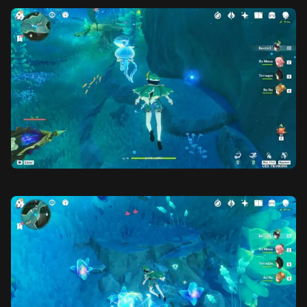
Мона
Фурина
Кандакия
Сяо
Саю