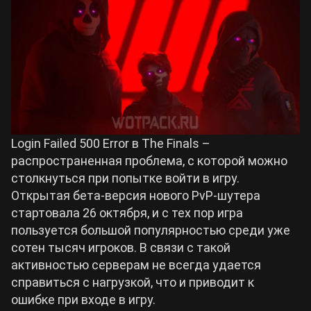
Билды Arknights: Endfield
Crimson Desert
Билды Wuthering Waves
Zenless Zone Zero
Билды Cyberpunk 2077
Kingdom Come: Deliverance 2
Login Failed 500 Error в The Finals –
Билды Path of Exile 2
распространенная проблема, с которой можно
Path of Exile 2
столкнуться при попытке войти в игру.
Открытая бета-версия нового PvP-шутера
стартовала 26 октября, и с тех пор игра
Wuthering Waves
пользуется большой популярностью среди уже
сотен тысяч игроков. В связи с такой
Roblox
активностью серверам не всегда удается
справиться с нагрузкой, что и приводит к
Hogwarts Legacy
ошибке при входе в игру.