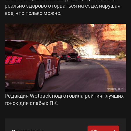
реально здорово оторваться на езде, нарушая
Билды Arknights: Endfield
все, что только можно.
Crimson Desert
Билды Wuthering Waves
Zenless Zone Zero
Билды Cyberpunk 2077
Kingdom Come: Deliverance 2
Билды Path of Exile 2
Path of Exile 2
Wuthering Waves
Редакция Wotpack подготовила рейтинг лучших
гонок для слабых ПК.
Roblox
Hogwarts Legacy