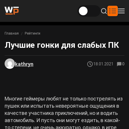
Новости
Главная
Рейтинги
Вы здесь:
Лучшие гонки для слабых ПК
Новости Genshin Impact
Игры
Genshin Impact
Билды
Новости Honkai: Star Rail
kathryn
18.01.2021
0
Билды Genshin Impact
Интересное
Honkai: Star Rail
Новости Zenless Zone Zero
Рейтинги
Билды Honkai: Star Rail
Neverness to Everness
Многие геймеры любят не только пострелять из
Аниме
Билды Zenless Zone Zero
пушек или испытать невероятные ощущения в
Gothic 1 Remake
качестве участника приключений, но и водить
Фильмы и сериалы
автомобиль. И пусть они могут ездить, в какой-
Билды Neverness to Everness
то степени, не очень аккуратно, однако, в игре
Arknights: Endfield