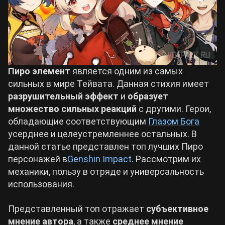
Билды Arknights: Endfield
Crimson Desert
Билды Wuthering Waves
Zenless Zone Zero
Пиро элемент
является одним из самых
сильных в мире Тейвата. Данная стихия имеет
Билды Cyberpunk 2077
Kingdom Come: Deliverance 2
разрушительный эффект
и
образует
множество сильных реакций
с другими. Герои,
Билды Path of Exile 2
обладающие соответствующим
Глазом Бога
Path of Exile 2
усерднее и целеустремленнее остальных. В
данной статье представлен топ лучших Пиро
Wuthering Waves
персонажей в
Genshin Impact
. Рассмотрим их
механики, пользу в отряде и универсальность
использования.
Roblox
Представленный топ отражает
субъективное
Hogwarts Legacy
мнение автора
, а также
среднее мнение