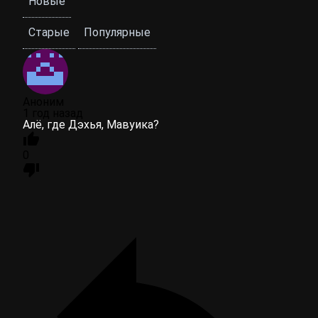
Новые
Старые
Популярные
Аноним
1 год назад
Алё, где Дэхья, Мавуика?
0