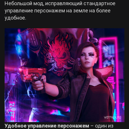
Небольшой мод, исправляющий стандартное
управление персонажем на земле на более
Билды Arknights: Endfield
Crimson Desert
удобное.
Билды Wuthering Waves
Zenless Zone Zero
Билды Cyberpunk 2077
Kingdom Come: Deliverance 2
Билды Path of Exile 2
Path of Exile 2
Wuthering Waves
Roblox
Hogwarts Legacy
Удобное управление персонажем
– один из