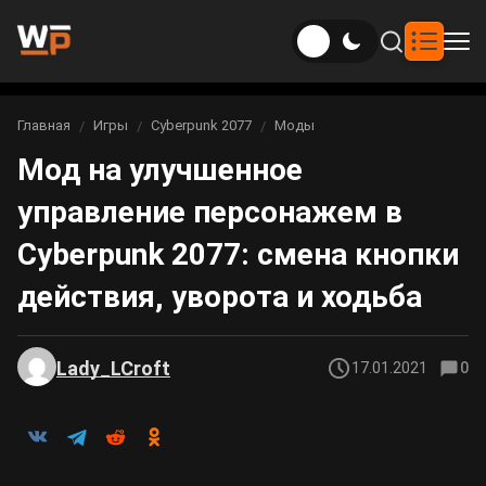
Новости
Главная
Игры
Cyberpunk 2077
Моды
Вы здесь:
Мод на улучшенное
Новости Genshin Impact
Игры
управление персонажем в
Genshin Impact
Билды
Новости Honkai: Star Rail
Cyberpunk 2077: смена кнопки
Билды Genshin Impact
Интересное
Honkai: Star Rail
действия, уворота и ходьба
Новости Zenless Zone Zero
Рейтинги
Билды Honkai: Star Rail
Neverness to Everness
Lady_LCroft
17.01.2021
0
Аниме
Билды Zenless Zone Zero
Gothic 1 Remake
Фильмы и сериалы
Билды Neverness to Everness
Arknights: Endfield