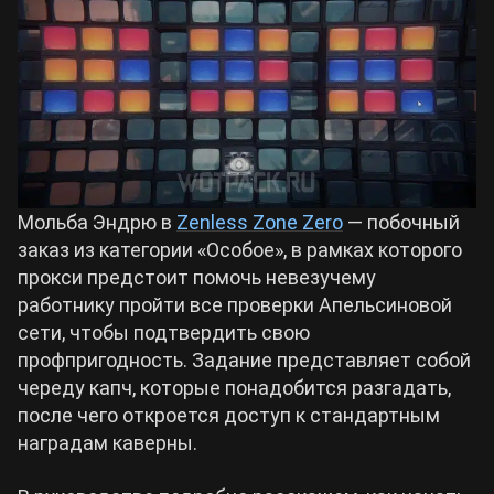
Билды Arknights: Endfield
Crimson Desert
Билды Wuthering Waves
Zenless Zone Zero
Билды Cyberpunk 2077
Kingdom Come: Deliverance 2
Мольба Эндрю в
Zenless Zone Zero
— побочный
заказ из категории «Особое», в рамках которого
Билды Path of Exile 2
Path of Exile 2
прокси предстоит помочь невезучему
работнику пройти все проверки Апельсиновой
сети, чтобы подтвердить свою
Wuthering Waves
профпригодность. Задание представляет собой
череду капч, которые понадобится разгадать,
Roblox
после чего откроется доступ к стандартным
наградам каверны.
Hogwarts Legacy