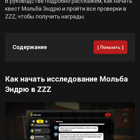
В руководстве подробно расскажем, как начать
квест Мольба Эндрю и пройти все проверки в
Cyberpunk 2077
ZZZ, чтобы получить награды.
Все игры
Содержание
[ Показать ]
Как начать исследование Мольба
Эндрю в ZZZ