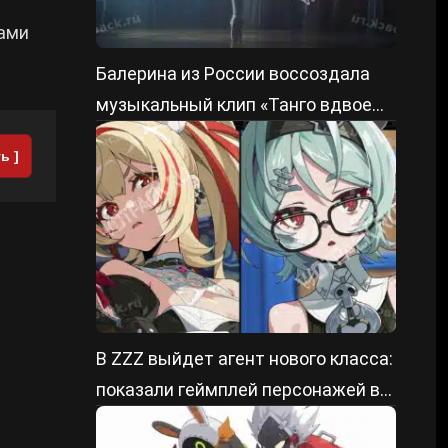
бами
Балерина из России воссоздала
музыкальный клип «Танго вдвоем»
из ZZZ
ь ]
В ZZZ выйдет агент нового класса:
показали геймплей персонажей в
патче 3.2