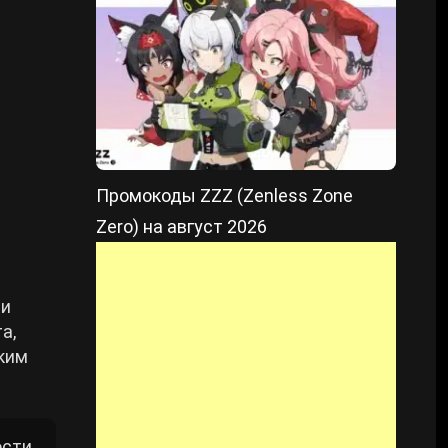
Промокоды ZZZ (Zenless Zone
Zero) на август 2026
 и
а,
дким
ости