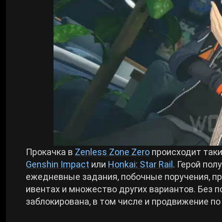
Билды Arknights: Endfield
Crimson Desert
Билды Wuthering Waves
Zenless Zone Zero
Билды Cyberpunk 2077
Kingdom Come: Deliverance 2
Билды Path of Exile 2
Path of Exile 2
Прокачка в
Zenless Zone Zero
происходит таким
Wuthering Waves
Genshin Impact
или
Honkai: Star Rail
. Герой по
ежедневные задания, побочные поручения, пр
Roblox
ивентах и множество других вариантов. Без 
заблокирована, в том числе и продвижение по
Hogwarts Legacy