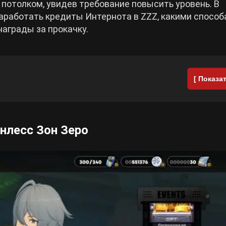
 потолком, увидев требование повысить уровень. В
заработать кредиты Интернота в ZZZ, какими спосо
награды за прокачку.
[ Показат
енлесс Зон Зеро