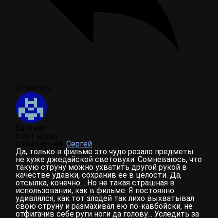
Ответить
Евгений
5 лет назад
Ответить на
Сергей
Да, только в фильме это чудо резало предметы
не хуже джедайской световухи. Сомневаюсь, что
такую струну можно ухватить другой рукой в
качестве удавки, сохранив её в целости. Да,
отсылка, конечно… Но не такая страшная в
использовании, как в фильме. Я постоянно
удивлялся, как тот злодей так лихо выхватывал
свою струну и размахивал ею по-кавбойски, не
отфигачив себе руги ноги да голову… Уследить за