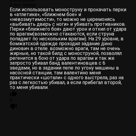
5 лет назад
Если использовать моноструну и прокачать перки
в «атлетике», «ближнем бое» и
«невозмутимости», то можно не церемонясь
«выбивать дверь с ноги» и убивать противников.
Перки «ближнего боя» дают урон и отхил от удара
по врагам(возможно стакаются, если струна
попадает по нескольким врагам). На 29 уровне, в
бомжатской одежде проходил задание дино
динович в отеле. возможно враги, там не очень
жирные, но такой билд с моноструной, позволял
регенится в бою от удара по врагам и так же
запросто убивал банд валентиновцев с 6
зведами, но в задании пепе по угону машины в
насосной станции, там валентино меня
практически «шотали» с одного выстрела, раз на
раз с легкостью убивал, а если прибегал второй,
то меня убивали.
0