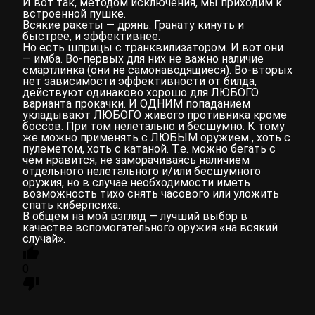
И вот так, методом исключения, мы приходим к
встроенной пушке.
Всякие ракеты — дрянь. Гранату кинуть и
быстрее, и эффективнее.
Но есть шприцы с транквилизатором. И вот они
— имба. Во-первых для них не важно наличие
смартлинка (они не самонаводящиеся). Во-вторых
нет зависимости эффективности от билда,
действуют одинаково хорошо для ЛЮБОГО
варианта прокачки. И ОДНИМ попаданием
укладывают ЛЮБОГО живого противника кроме
боссов. При том нелетально и бесшумно. К тому
же можно применять с ЛЮБЫМ оружием , хоть с
пулеметом, хоть с катаной. Т.е. можно бегать с
чем нравится, не заморачиваясь наличием
отдельного нелетального и/или бесшумного
оружия, но в случае необходимости иметь
возможность тихо снять часового или уложить
спать киберпсиха.
В общем на мой взгляд — лучший выбор в
качестве вспомогательного оружия «на всякий
случай».
0