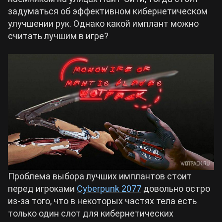
задуматься об эффективном кибернетическом
Билды Arknights: Endfield
улучшении рук. Однако какой имплант можно
Crimson Desert
считать лучшим в игре?
Билды Wuthering Waves
Zenless Zone Zero
Билды Cyberpunk 2077
Kingdom Come: Deliverance 2
Билды Path of Exile 2
Path of Exile 2
Wuthering Waves
Проблема выбора лучших имплантов стоит
Roblox
перед игроками
Cyberpunk 2077
довольно остро
из-за того, что в некоторых частях тела есть
только один слот для кибернетических
Hogwarts Legacy