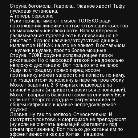
5 лет назад
Струна, богомолы, Гаврила… Главное хвост! Тьфу,
пусковая установка.
А теперь серьезно.
Руки гориллы имеют смысл ТОЛЬКО ради
прохождения линейки соответствующих квестов
на максимальной сложности. Взлом дверей и
разламывание турелей есть в описании, но не
работает. Вернее наличие/отсутствие данных
имплантов НИКАК на это не влияет. В остальном
— кулаки и кулаки, просто более мощные.
Струна. ТОЖЕ оружие использующее перки
рукопашки. Но с массовой атакой и на довольно
неплохую дистанцию. Вот только это не плюс.
Удар по стоящему прямо перед носом
противнику может запросто не попасть по нему,
т.к. «зацепится» за колонну в паре метров сбоку.
Может зацепить 2-3 мирных пешеходов за
спиной у врага (и придется возиться с полицией).
Может взорвать баллон с газом за спиной у Ви, и
если нет второго сердца — загрузка сейва. В
общем капризное и крайне непредсказуемое
оружие.
Лезвия. Ну так то неплохо. Относительно. И
смотрятся понтово, и сюрпризов не преподносят
(ну если не считать анимаций «фаталити» под
огнем противника). Вот только до катаны им по
эффективности как до Китая… пешком.