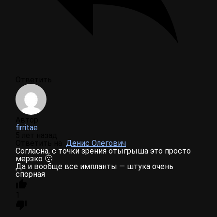
Ответить
Автор
firritae
5 лет назад
Ответить на
Денис Олегович
Согласна, с точки зрения отыгрыша это просто
мерзко 🙁
Да и вообще все импланты — штука очень
спорная
1