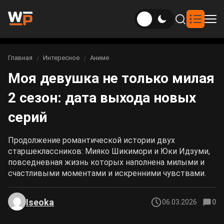
Новости
Главная
Интересное
Аниме
Вы здесь:
Моя девушка не только милая
Новости Genshin Impact
Игры
2 сезон: дата выхода новых
Genshin Impact
Билды
Новости Honkai: Star Rail
серий
Билды Genshin Impact
Интересное
Honkai: Star Rail
Новости Zenless Zone Zero
Продолжение романтической истории двух
Рейтинги
старшеклассников: Мияко Шикимори и Юки Идзуми,
Билды Honkai: Star Rail
Neverness to Everness
повседневная жизнь которых наполнена милыми и
счастливыми моментами и искренними чувствами.
Аниме
Билды Zenless Zone Zero
Gothic 1 Remake
Iseoka
06.03.2026
0
Фильмы и сериалы
Билды Neverness to Everness
Arknights: Endfield