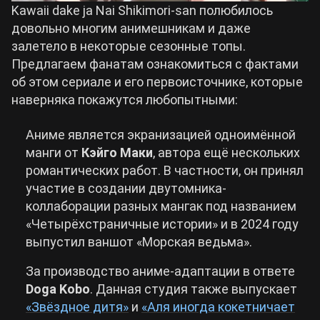
Kawaii dake ja Nai Shikimori-san полюбилось
довольно многим анимешникам и даже
залетело в некоторые сезонные топы.
Предлагаем фанатам ознакомиться с фактами
об этом сериале и его первоисточнике, которые
наверняка покажутся любопытными:
Аниме является экранизацией одноимённой
манги от
Кэйго Маки
, автора ещё нескольких
романтических работ. В частности, он принял
участие в создании двутомника-
коллаборации разных мангак под названием
«Четырёхстраничные истории» и в 2024 году
выпустил ваншот «Морская ведьма».
За производство аниме-адаптации в ответе
Doga Kobo
. Данная студия также выпускает
«Звёздное дитя»
и
«Аля иногда кокетничает