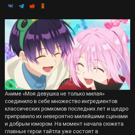
Билды Arknights: Endfield
Crimson Desert
Билды Wuthering Waves
Zenless Zone Zero
Билды Cyberpunk 2077
Kingdom Come: Deliverance 2
Билды Path of Exile 2
Path of Exile 2
Wuthering Waves
Аниме «Моя девушка не только милая»
соединило в себе множество ингредиентов
классических ромкомов последних лет и щедро
Roblox
приправило их невероятно милейшими сценами
и добрым юмором. На момент начала сюжета
Hogwarts Legacy
главные герои тайтла уже состоят в