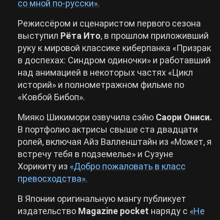
со мной по-русски».
Режиссёром и сценаристом первого сезона
выступил
Рёта Ито
, в прошлом приложивший
руку к мировой классике киберпанка «Призрак
в доспехах: Синдром одиночки» и работавший
над анимацией в некоторых частях «Цикл
историй» и полнометражном фильме по
«Ковбой Бибоп».
Мияко Шикимори озвучила сэйю
Саори Ониси.
В портфолио актрисы свыше ста двадцати
ролей, включая Айз Валленштайн из «Может, я
встречу тебя в подземелье» и Сузуне
Хорикиту из
«Добро пожаловать в класс
превосходства».
В Японии оригинальную мангу публикует
издательство
Magazine pocket
наряду с
«Не