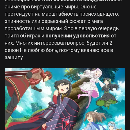
аниме про виртуальные миры. Оно не
Билды Arknights: Endfield
претендует на масштабность происходящего,
Crimson Desert
эпичность или серьезный сюжет с мега
проработанным миром. Это в первую очередь
Билды Wuthering Waves
Zenless Zone Zero
тайтл об играх и
получении удовольствия
от
них. Многих интересовал вопрос, будет ли 2
Билды Cyberpunk 2077
сезон Не люблю боль, поэтому вкачаю все в
Kingdom Come: Deliverance 2
защиту.
Билды Path of Exile 2
Path of Exile 2
Wuthering Waves
Roblox
Hogwarts Legacy