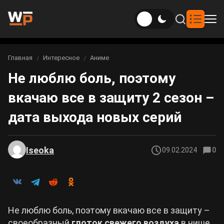
Новости
Главная
Интересное
Аниме
Вы здесь:
Не люблю боль, поэтому
Новости Genshin Impact
Игры
вкачаю все в защиту 2 сезон –
Genshin Impact
Билды
Новости Honkai: Star Rail
дата выхода новых серий
Билды Genshin Impact
Интересное
Honkai: Star Rail
Новости Zenless Zone Zero
Рейтинги
Iseoka
09.02.2024
0
Билды Honkai: Star Rail
Neverness to Everness
Аниме
Билды Zenless Zone Zero
Gothic 1 Remake
Фильмы и сериалы
Не люблю боль, поэтому вкачаю все в защиту –
Билды Neverness to Everness
Arknights: Endfield
своеобразный
глоток свежего воздуха
в нише