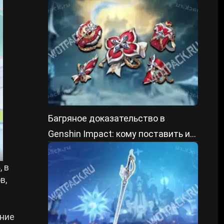
ГГ
Багряное доказательство в
Genshin Impact: кому поставить и
как получить
»
, в
в,
дние