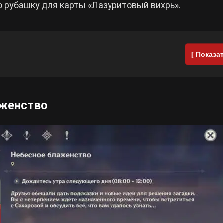
ю рубашку для карты «Лазуритовый вихрь».
[ Показат
аженство