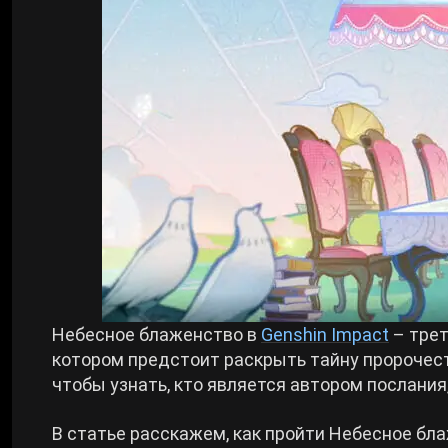
Билды Arknights: Endfield
Crimson Desert
Билды Wuthering Waves
Zenless Zone Zero
Билды Cyberpunk 2077
Kingdom Come: Deliverance 2
Билды Path of Exile 2
Path of Exile 2
Wuthering Waves
Небесное блаженство в
Genshin Impact
– тре
котором предстоит раскрыть тайну пророчест
Roblox
чтобы узнать, кто является автором послания
Hogwarts Legacy
В статье расскажем, как пройти Небесное бл