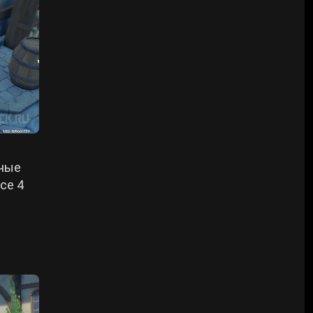
нные
се 4