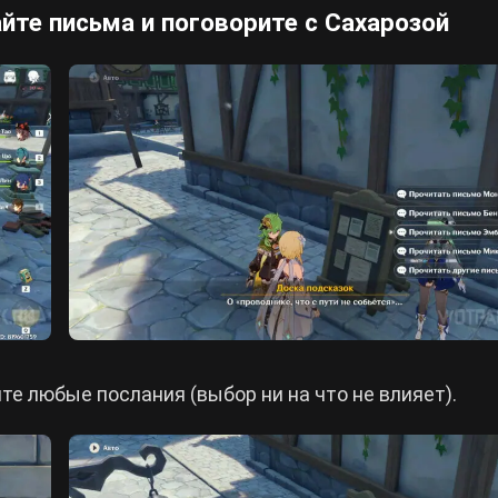
йте письма и поговорите с Сахарозой
те любые послания (выбор ни на что не влияет).