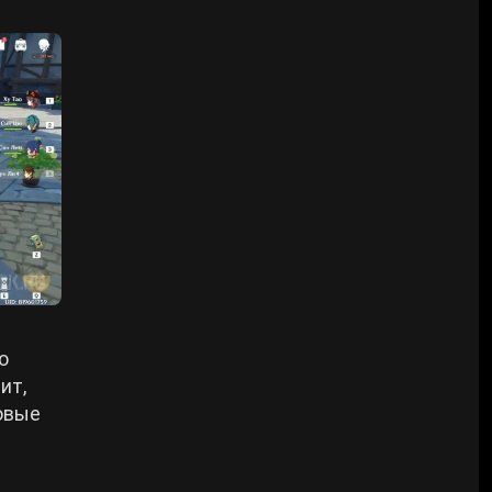
о
ит,
говые